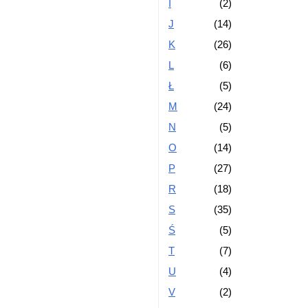
I
(2)
J
(14)
K
(26)
L
(6)
Ł
(5)
M
(24)
N
(5)
O
(14)
P
(27)
R
(18)
S
(35)
Ś
(5)
T
(7)
U
(4)
V
(2)