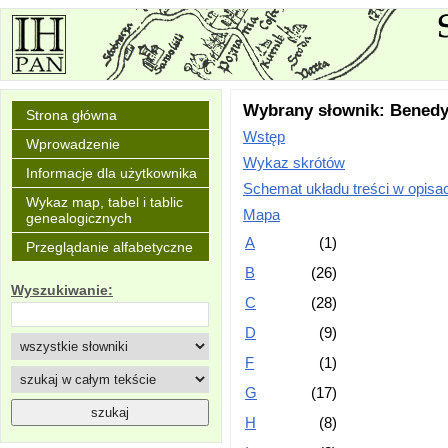
Wybrany słownik: Benedy
Strona główna
Wstęp
Wprowadzenie
Wykaz skrótów
Informacje dla użytkownika
Schemat układu treści w opisa
Wykaz map, tabel i tablic
Mapa
genealogicznych
A
(1)
Przeglądanie alfabetyczne
B
(26)
Wyszukiwanie:
C
(28)
D
(9)
F
(1)
G
(17)
H
(8)