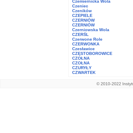
Czemiernicka Wola
Czeniec
Czeników
CZEPIELE
CZERNIÓW
CZERNIÓW
Czerniowska Wola
CZERŚL
Czerwone Role
CZERWONKA
Czesławice
CZĘSTOBOROWICE
CZOŁNA
CZOŁNA
CZURYŁY
CZWARTEK
© 2010-2022 Instytu