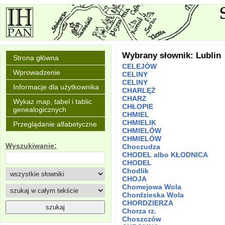
Wybrany słownik: Lublin
Strona główna
CELEJÓW
Wprowadzenie
CELINY
CELINY
Informacje dla użytkownika
CHARLĘŻ
CHARZ
Wykaz map, tabel i tablic
CHŁOPIE
genealogicznych
CHMIEL
CHMIELIK
Przeglądanie alfabetyczne
CHMIELÓW
CHMIELÓW
Wyszukiwanie:
Choczudza
CHODEL albo KŁODNICA
CHODEL
Chodlik
CHOJA
Chomejowa Wola
Chordzieska Wola
CHORDZIERZA
Chorza rz.
Choszczów