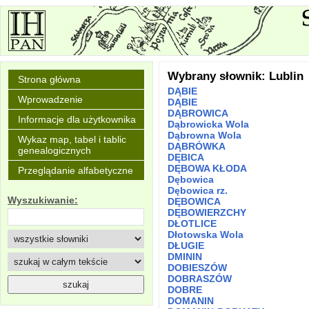
Wybrany słownik: Lublin
Strona główna
DĄBIE
Wprowadzenie
DĄBIE
DĄBROWICA
Informacje dla użytkownika
Dąbrowicka Wola
Dąbrowna Wola
Wykaz map, tabel i tablic
DĄBRÓWKA
genealogicznych
DĘBICA
DĘBOWA KŁODA
Przeglądanie alfabetyczne
Dębowica
Dębowica rz.
Wyszukiwanie:
DĘBOWICA
DĘBOWIERZCHY
DŁOTLICE
Dłotowska Wola
DŁUGIE
DMININ
DOBIESZÓW
DOBRASZÓW
DOBRE
DOMANIN