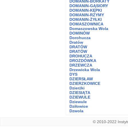
DOMANIN-BORKATY
DOMANIN-GĄSIORY
DOMANIN-KĘPKI
DOMANIN-RZYMY
DOMANIN-ŻYŁKI
DOMASZOWNICA
Domaszowska Wola
DOMINÓW
Dorohucza
Dratów
DRATÓW
DRATÓW
DROHUCZA
DROZDÓWKA
DRZEWCZA
Drzewicka Wola
DYS
DZIERSŁAW
DZIERZKOWICE
Dzierżki
DZIESIĄTA
DZIEWULE
Dziewule
Dziłowice
Dzwola
© 2010-2022 Instytu