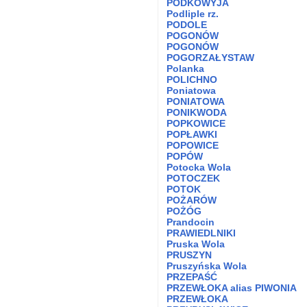
PODKOWYJA
Podliple rz.
PODOLE
POGONÓW
POGONÓW
POGORZAŁYSTAW
Polanka
POLICHNO
Poniatowa
PONIATOWA
PONIKWODA
POPKOWICE
POPŁAWKI
POPOWICE
POPÓW
Potocka Wola
POTOCZEK
POTOK
POŻARÓW
POŻÓG
Prandocin
PRAWIEDLNIKI
Pruska Wola
PRUSZYN
Pruszyńska Wola
PRZEPAŚĆ
PRZEWŁOKA alias PIWONIA
PRZEWŁOKA