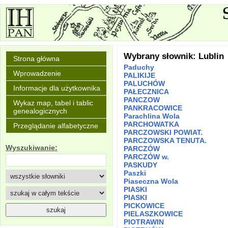
Wybrany słownik: Lublin
Strona główna
Paduchy
Wprowadzenie
PALIKIJE
PALUCHÓW
Informacje dla użytkownika
PAŁECZNICA
PANCZOW
Wykaz map, tabel i tablic
PANKRACOWICE
genealogicznych
Parachlina Wola
PARCHOWATKA
Przeglądanie alfabetyczne
PARCZOWSKI POWIAT.
PARCZOWSKA TENUTA.
Wyszukiwanie:
PARCZÓW
PARCZÓW w.
PASKUDY
Paszki
Piaseczna Wola
PIASKI
PIASKI
PICKOWICE
PIELASZKOWICE
PIOTRAWIN