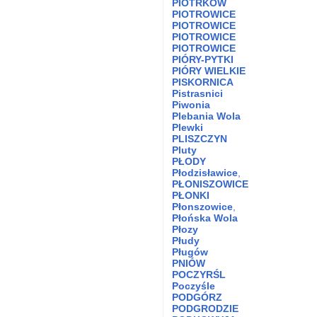
PIOTRKÓW
PIOTROWICE
PIOTROWICE
PIOTROWICE
PIOTROWICE
PIÓRY-PYTKI
PIÓRY WIELKIE
PISKORNICA
Pistrasnici
Piwonia
Plebania Wola
Plewki
PLISZCZYN
Pluty
PŁODY
Płodzisławice
,
PŁONISZOWICE
PŁONKI
Płonszowice
,
Płońska Wola
Płozy
Płudy
Pługów
PNIÓW
POCZYRŚL
Poczyśle
PODGÓRZ
PODGRODZIE