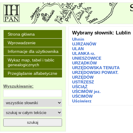
Wybrany słownik: Lublin
Strona główna
Uhnin
Wprowadzenie
UJRZANÓW
ULAN
Informacje dla użytkownika
ULANKA rz.
UNIESZOWICE
Wykaz map, tabel i tablic
URZĄDKÓW
genealogicznych
URZĘDOWSKA TENUTA
URZĘDOWSKI POWIAT.
Przeglądanie alfabetyczne
URZĘDÓW
USTRZESZ
Wyszukiwanie:
UŚCIĄŻ
UŚCIMÓW jez.
UŚCIMÓW
Uściwierz