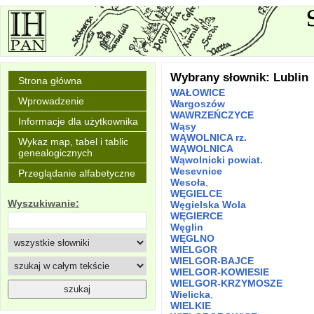
Wybrany słownik: Lublin
Strona główna
WAŁOWICE
Wprowadzenie
Wargoszów
WAWRZEŃCZYCE
Informacje dla użytkownika
Wąsy
WĄWOLNICA rz.
Wykaz map, tabel i tablic
WĄWOLNICA
genealogicznych
Wąwolnicki powiat.
Wesevnice
Przeglądanie alfabetyczne
Wesoła
,
WĘGIELCE
Wyszukiwanie:
Węgielska Wola
WĘGIERCE
Węglin
WĘGLNO
WIELGOR
WIELGOR-BAJCE
WIELGOR-KOWIESIE
WIELGOR-KRZYMOSZE
Wielicka
,
WIELKIE