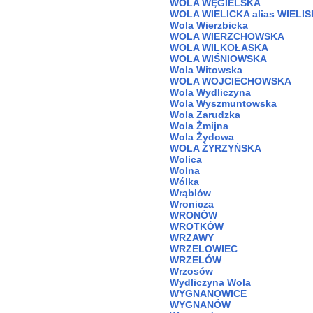
WOLA WĘGIELSKA
WOLA WIELICKA alias WIELI
Wola Wierzbicka
WOLA WIERZCHOWSKA
WOLA WILKOŁASKA
WOLA WIŚNIOWSKA
Wola Witowska
WOLA WOJCIECHOWSKA
Wola Wydliczyna
Wola Wyszmuntowska
Wola Zarudzka
Wola Żmijna
Wola Żydowa
WOLA ŻYRZYŃSKA
Wolica
Wolna
Wólka
Wrąblów
Wronicza
WRONÓW
WROTKÓW
WRZAWY
WRZELOWIEC
WRZELÓW
Wrzosów
Wydliczyna Wola
WYGNANOWICE
WYGNANÓW