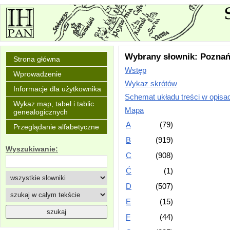
Wybrany słownik: Pozna
Strona główna
Wstęp
Wprowadzenie
Wykaz skrótów
Informacje dla użytkownika
Schemat układu treści w opisa
Wykaz map, tabel i tablic
Mapa
genealogicznych
A
(79)
Przeglądanie alfabetyczne
B
(919)
Wyszukiwanie:
C
(908)
Ć
(1)
D
(507)
E
(15)
F
(44)