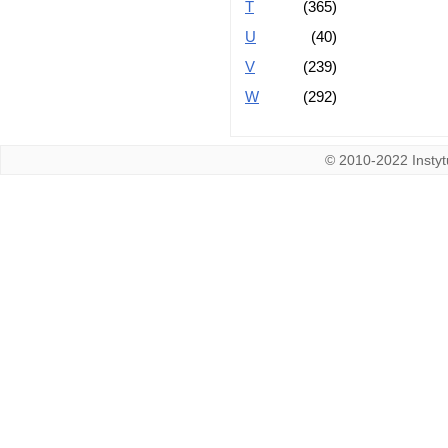
T
(365)
U
(40)
V
(239)
W
(292)
© 2010-2022 Instytu