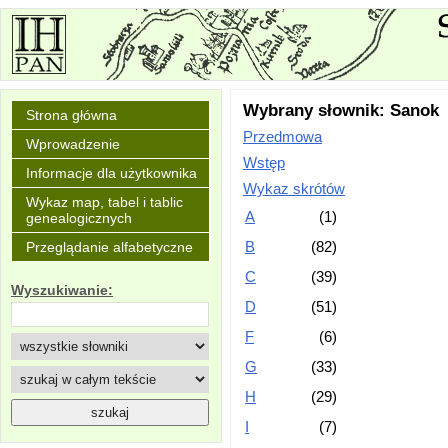
Wybrany słownik: Sanok
Strona główna
Przedmowa
Wprowadzenie
Wstęp
Informacje dla użytkownika
Wykaz skrótów
Wykaz map, tabel i tablic
A
(1)
genealogicznych
B
(82)
Przeglądanie alfabetyczne
C
(39)
Wyszukiwanie:
D
(51)
F
(6)
G
(33)
H
(29)
I
(7)