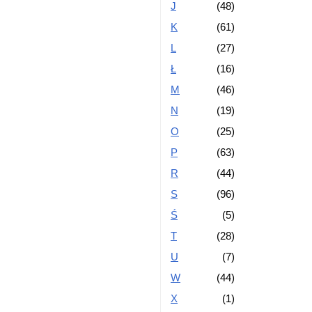
J
(48)
K
(61)
L
(27)
Ł
(16)
M
(46)
N
(19)
O
(25)
P
(63)
R
(44)
S
(96)
Ś
(5)
T
(28)
U
(7)
W
(44)
X
(1)