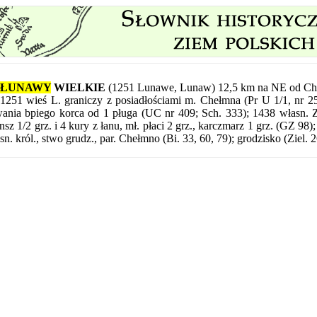
ŁUNAWY
WIELKIE
(1251 Lunawe, Lunaw) 12,5 km na NE od Ch
1251 wieś L. graniczy z posiadłościami m. Chełmna (Pr U 1/1, nr 
ania bpiego korca od 1 pługa (UC nr 409; Sch. 333); 1438 własn. Zak
nsz 1/2 grz. i 4 kury z łanu, mł. płaci 2 grz., karczmarz 1 grz. (GZ 98)
sn. król., stwo grudz., par. Chełmno (Bi. 33, 60, 79); grodzisko (Ziel. 2