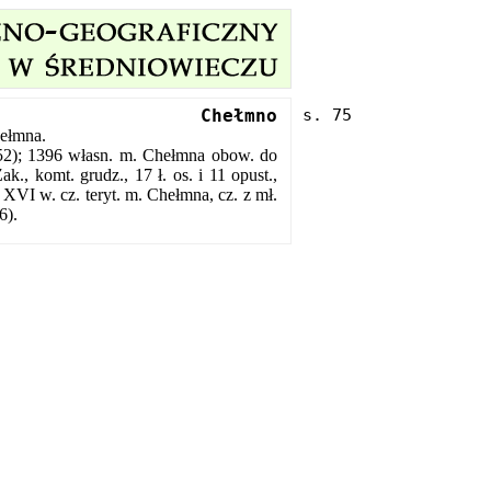
Chełmno
ełmna.
252); 1396 własn. m. Chełmna obow. do
., komt. grudz., 17 ł. os. i 11 opust.,
; XVI w. cz. teryt. m. Chełmna, cz. z mł.
6).