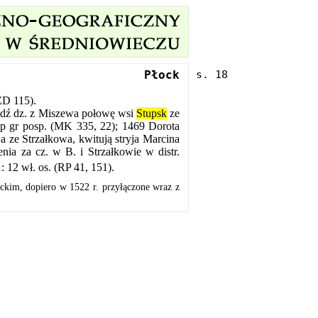
Płock
ŹD 115).
ledź dz. z Miszewa połowę wsi
Stupsk
ze
p gr posp. (MK 335, 22); 1469 Dorota
 ze Strzałkowa, kwitują stryja Marcina
nia za cz. w B. i Strzałkowie w distr.
: 12 wł. os. (RP 41, 151).
ockim, dopiero w 1522 r. przyłączone wraz z