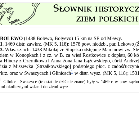
BOLEWO
(1438 Bolewo, Bolyevo) 15 km na SE od Mławy.
1.
1469 distr. zawkrz. (MK 5, 118); 1578 pow. niedzb., par. Lekowo (
3.
Włas. szlach. 1438 Mikołaj ze Stupska odstępuje Marcinowi zw. Ś
biem w Konopkach i z cz. w B. za wieś Rostkowice z dopłatą 60 kó
a Hińczy z Czernikowa i Anna żona Jana Łążewskiego, córki Andrzeja
dzia z Miszewka [Strzałkowskiego] podstolego płoc. z zadośćuczynie
1
krz. oraz w Swaszycach i Glinicach
w distr. wysz. (MK 5, 118); 1531
1
Glinice i Swaszyce (te ostatnie dziś nie znane) były w 1469 r. w pow. sąch
ymi okolicznymi wsiami do ziemi wysz.