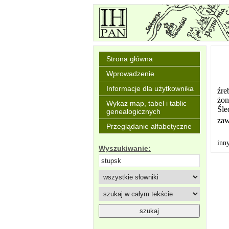
Strona główna
Wprowadzenie
Informacje dla użytkownika
źre
żon
Wykaz map, tabel i tablic
Śle
genealogicznych
zaw
Przeglądanie alfabetyczne
inn
Wyszukiwanie: