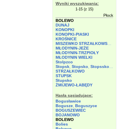
Wyniki wyszukiwania:
1-15 (z 15)
Płock
BOLEWO
DUNAJ
KONOPKI
KONOPKI-PIASKI
KROŚNICE
MISZEWKO STRZAŁKOWSKIE
MŁODYNIN-JEŻE
MŁODYNIN-TRZPIOŁY
MŁODYNIN WIELKI
Stolpzco
Stopsk
,
Stopsko
,
Stopssko
,
Stopszk
STRZAŁKOWO
STUPSK
Stupsko
ŻMIJEWO-ŁABĘDY
Hasła sąsiadujące:
Bogusławice
Bogusze
,
Boguszyce
BOGUSZEWIEC
BOJANOWO
BOLEWO
Bolies
Bolyevo