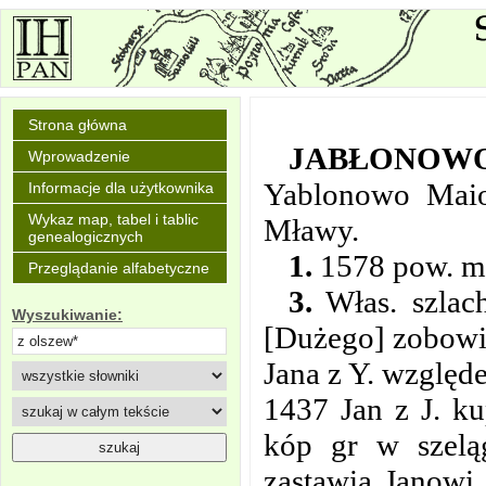
Strona główna
JABŁONOW
Wprowadzenie
Yablonowo Mai
Informacje dla użytkownika
Wykaz map, tabel i tablic
Mławy.
genealogicznych
1.
1578 pow. mł
Przeglądanie alfabetyczne
3.
Włas. szlac
Wyszukiwanie:
[Dużego] zobowią
Jana z Y. wzglę
1437 Jan z J. ku
kóp gr w szelą
zastawia Janowi