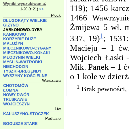
Wyniki wyszukiwania:
119); 1456 karcz
1-20 (z 21)
>>
1466 Wawrzynie
Płock
DŁUGOKĄTY WIELKIE
Żmijewa 5 wł. m
GIŻYNO
JABŁONOWO-DYBY
1
KANIGOWO
337, 19)
; 1531
KORZYBIE DUŻE
MALUŻYN
Macieju – 1 ćwi
MIECZNIKOWO-CYGANY
MIECZNIKOWO-KOŁAKI
Wojciech Łaski –
MŁODYNIN WIELKI
MYŚLIN-WĄTRÓBKI
Mik. Panek –
1 ć
NIECHODZIN
TYSZKI-BREGENDY
o 1 kole w dzierż
WYSZYNY KOŚCIELNE
Warszawa
1
CHOTOMÓW
Brak pewności, c
ŁOMNA
NOWY DWÓR
TRUSKAWIE
WOJCIESZYN
Liw
KAŁUSZYNO-STOCZEK
Podlasie
BOGUSZE STARE