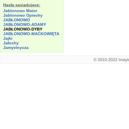
Hasła sąsiadujące:
Jablonowo Maior
Jablonowo Opiechy
JABŁONOWO
JABŁONOWO-ADAMY
JABŁONOWO-DYBY
JABŁONOWO-MAĆKOWIĘTA
Jajki
Jałochy
Jamyelnycza
© 2010-2022 Instytu