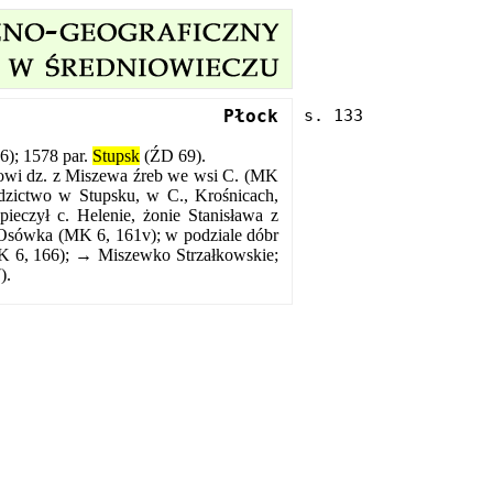
Płock
6); 1578 par.
Stupsk
(ŹD 69).
iowi dz. z Miszewa źreb we wsi C. (MK
edzictwo w Stupsku, w C., Krośnicach,
eczył c. Helenie, żonie Stanisława z
 Osówka (MK 6, 161v); w podziale dóbr
MK 6, 166); → Miszewko Strzałkowskie;
).