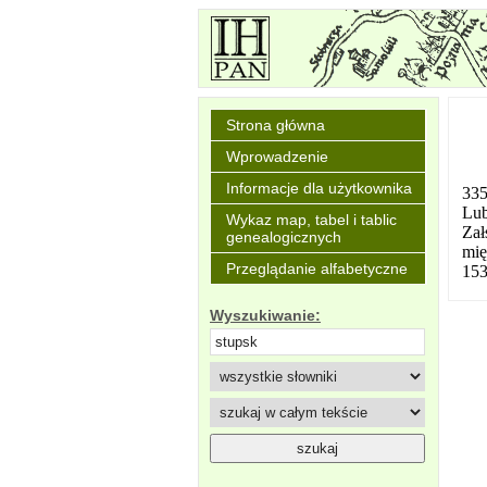
Strona główna
Wprowadzenie
Informacje dla użytkownika
335
Lub
Wykaz map, tabel i tablic
Zał
genealogicznych
mię
Przeglądanie alfabetyczne
153
Wyszukiwanie: