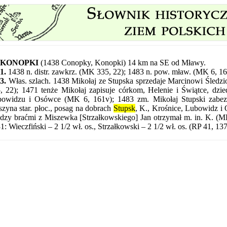
KONOPKI
(1438 Conopky, Konopki) 14 km na SE od Mławy.
1.
1438 n. distr. zawkrz. (MK 335, 22); 1483 n. pow. mław. (MK 6, 16
3.
Włas. szlach. 1438 Mikołaj ze Stupska sprzedaje Marcinowi Śledz
, 22); 1471 tenże Mikołaj zapisuje córkom, Helenie i Świątce, dzi
owidzu i Osówce (MK 6, 161v); 1483 zm. Mikołaj Stupski zabezpi
szyna star. płoc., posag na dobrach
Stupsk
, K., Krośnice, Lubowidz i
dzy braćmi z Miszewka [Strzałkowskiego] Jan otrzymał m. in. K. (
1: Wieczfiński – 2 1/2 wł. os., Strzałkowski – 2 1/2 wł. os. (RP 41, 137