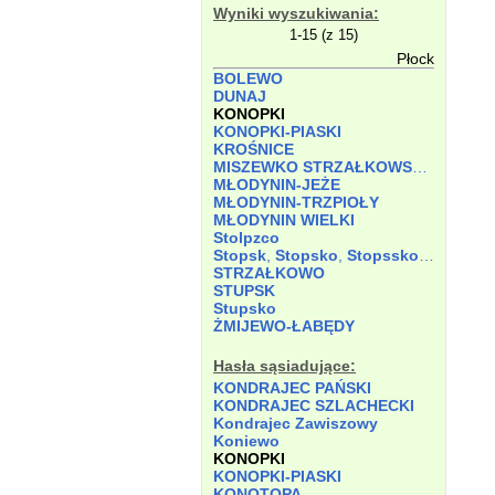
Wyniki wyszukiwania:
1-15 (z 15)
Płock
BOLEWO
DUNAJ
KONOPKI
KONOPKI-PIASKI
KROŚNICE
MISZEWKO STRZAŁKOWSKIE
MŁODYNIN-JEŻE
MŁODYNIN-TRZPIOŁY
MŁODYNIN WIELKI
Stolpzco
Stopsk
,
Stopsko
,
Stopssko
,
Stopszk
STRZAŁKOWO
STUPSK
Stupsko
ŻMIJEWO-ŁABĘDY
Hasła sąsiadujące:
KONDRAJEC PAŃSKI
KONDRAJEC SZLACHECKI
Kondrajec Zawiszowy
Koniewo
KONOPKI
KONOPKI-PIASKI
KONOTOPA