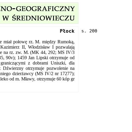
Płock
ie miał połowę rz. M. między Rumoką,
azimierz II, Włodzisław I pozwalają
 na rz. zw. M. (MK 44, 292; MS IV/3
5, 90v); 1459 Jan Lipski otrzymuje od
graniczącymi z dobrami Uniszki, dla
 Dźwierzny otrzymuje pozwolenie na
edniego dzierżawcy (MS IV/2 nr 17277);
aleko od m. Mławy, otrzymuje 60 kóp gr