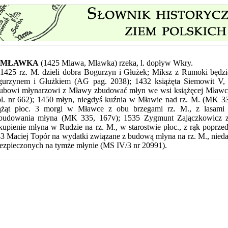
MŁAWKA
(1425 Mlawa, Mlawka) rzeka, l. dopływ Wkry.
1425 rz. M. dzieli dobra Bogurzyn i Głużek; Miksz z Rumoki będz
urzynem i Głużkiem (AG pag. 2038); 1432 książęta Siemowit V, K
ubowi młynarzowi z Mławy zbudować młyn we wsi książęcej Mławce
l. nr 662); 1450 młyn, niegdyś kuźnia w Mławie nad rz. M. (MK 33
ążąt płoc. 3 morgi w Mławce z obu brzegami rz. M., z lasami 
udowania młyna (MK 335, 167v); 1535 Zygmunt Zajączkowicz z
upienie młyna w Rudzie na rz. M., w starostwie płoc., z rąk poprz
3 Maciej Topór na wydatki związane z budową młyna na rz. M., nied
ezpieczonych na tymże młynie (MS IV/3 nr 20991).