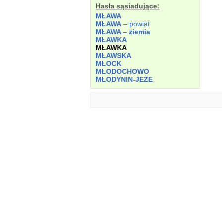
Hasła sąsiadujące:
MŁAWA
MŁAWA
– powiat
MŁAWA – ziemia
MŁAWKA
MŁAWKA
MŁAWSKA
MŁOCK
MŁODOCHOWO
MŁODYNIN-JEŻE