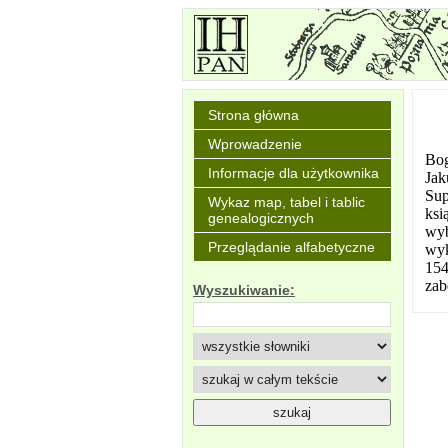
Strona główna
Wprowadzenie
Bog
Informacje dla użytkownika
Jak
Sup
Wykaz map, tabel i tablic
ksi
genealogicznych
wyb
Przeglądanie alfabetyczne
wyk
154
zab
Wyszukiwanie: