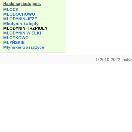
Hasła sąsiadujące:
MŁOCK
MŁODOCHOWO
MŁODYNIN-JEŻE
Młodynin-Łabędy
MŁODYNIN-TRZPIOŁY
MŁODYNIN WIELKI
MŁOTKOWO
MŁYŃSKIE
Młyńskie Goszczyce
© 2010-2022 Instytu