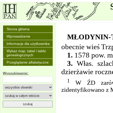
Strona główna
MŁODYNIN-
Wprowadzenie
Informacje dla użytkownika
obecnie wieś Trz
Wykaz map, tabel i tablic
1.
1578 pow. mł
genealogicznych
3.
Włas. szlac
Przeglądanie alfabetyczne
dzierżawie roczn
Wyszukiwanie:
1
W ŹD zarówno
zidentyfikowano z