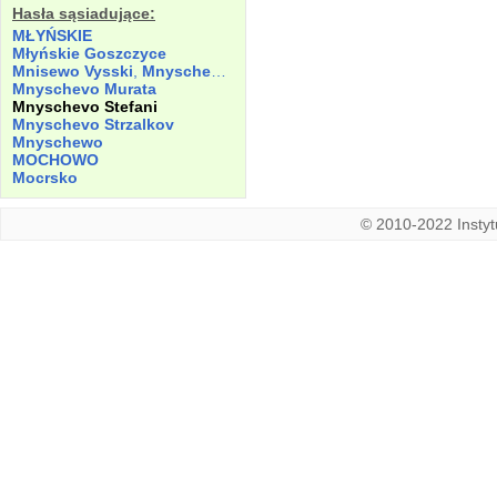
Hasła sąsiadujące:
MŁYŃSKIE
Młyńskie Goszczyce
Mnisewo Vysski
,
Mnyschevo Vyszkye
,
Mniszewo
Mnyschevo Murata
Mnyschevo Stefani
Mnyschevo Strzalkov
Mnyschewo
MOCHOWO
Mocrsko
© 2010-2022 Instytu