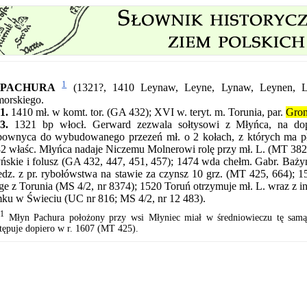
1
PACHURA
(1321?, 1410 Leynaw, Leyne, Lynaw, Leynen,
orskiego.
1.
1410 mł. w komt. tor. (GA 432); XVI w. teryt. m. Torunia, par.
Gro
3.
1321 bp włocł. Gerward zezwala sołtysowi z Młyńca, na dopr
ownyca do wybudowanego przezeń mł. o 2 kołach, z których ma płac
2 właśc. Młyńca nadaje Niczemu Molnerowi rolę przy mł. L. (MT 382)
ńskie i folusz (GA 432, 447, 451, 457); 1474 wda chełm. Gabr. Baż
edz. z pr. rybołówstwa na stawie za czynsz 10 grz. (MT 425, 664); 1
e z Torunia (MS 4/2, nr 8374); 1520 Toruń otrzymuje mł. L. wraz z i
ku w Świeciu (UC nr 816; MS 4/2, nr 12 483).
1
Młyn Pachura położony przy wsi Młyniec miał w średniowieczu tę sam
tępuje dopiero w r. 1607 (MT 425).