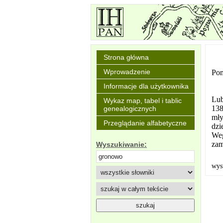
Strona główna
Wprowadzenie
Pom
Informacje dla użytkownika
Lub
Wykaz map, tabel i tablic
138
genealogicznych
mły
Przeglądanie alfabetyczne
dzi
Weg
zam
Wyszukiwanie:
wys