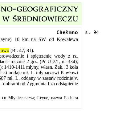
Chełmno
 Layne) 10 km na SW od Kowalewa
nowo
(Bi. 47, 81).
owadzenie i spiętrzenie wody z rz.
ić rocznie 2 grz. (Pr U 2/1, nr 334);
; 1410-1411 młyny, własn. Zak., 3 koła
yński oddaje mł. L. młynarzowi Pawłowi
507 mł. L. oddany w zastaw rodzinie v.
n. dobrami od Zygmunta I za odstąpienie
ą co Młyniec nazwę Leyne; nazwa Pachura