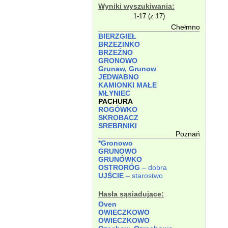
Wyniki wyszukiwania:
1-17 (z 17)
Chełmno
BIERZGIEŁ
BRZEZINKO
BRZEŹNO
GRONOWO
Grunaw, Grunow
JEDWABNO
KAMIONKI MAŁE
MŁYNIEC
PACHURA
ROGÓWKO
SKROBACZ
SREBRNIKI
Poznań
*Gronowo
GRUNOWO
GRUNÓWKO
OSTRORÓG
– dobra
UJŚCIE
– starostwo
Hasła sąsiadujące:
Oven
OWIECZKOWO
OWIECZKOWO