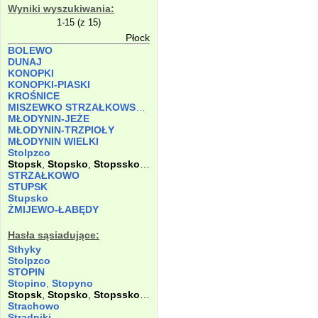
Wyniki wyszukiwania:
1-15 (z 15)
Płock
BOLEWO
DUNAJ
KONOPKI
KONOPKI-PIASKI
KROŚNICE
MISZEWKO STRZAŁKOWSKIE
MŁODYNIN-JEŻE
MŁODYNIN-TRZPIOŁY
MŁODYNIN WIELKI
Stolpzco
Stopsk
,
Stopsko
,
Stopssko
,
Stopszko
STRZAŁKOWO
STUPSK
Stupsko
ŻMIJEWO-ŁABĘDY
Hasła sąsiadujące:
Sthyky
Stolpzco
STOPIN
Stopino
,
Stopyno
Stopsk
,
Stopsko
,
Stopssko
,
Stopszko
Strachowo
Stradniki