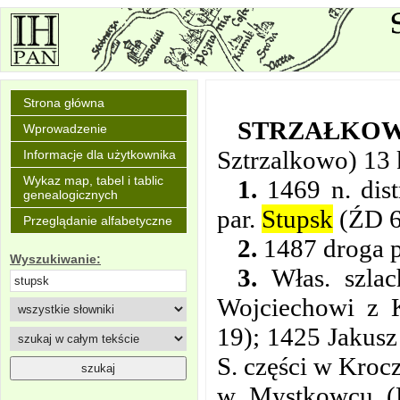
Strona główna
STRZAŁKO
Wprowadzenie
Sztrzalkowo) 13
Informacje dla użytkownika
Wykaz map, tabel i tablic
1.
1469 n. dist
genealogicznych
par.
Stupsk
(ŹD 6
Przeglądanie alfabetyczne
2.
1487 droga p
Wyszukiwanie:
3.
Włas. szlac
Wojciechowi z 
19); 1425 Jakusz
S. części w Kroc
w Mystkowcu (