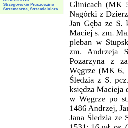
Glinicach (MK 
Strzegowskie Pruszoczino
Strzemeszna
,
Strzemielnicza
Nagórki z Dzierz
Jan Gęba ze S. 
Maciej s. zm. Ma
pleban w Stupsk
zm. Andrzeja S
Pozarzyna z za
Węgrze (MK 6, 1
Śledzia z S. pcz
księdza Macieja 
w Węgrze po str
1486 Andrzej, Jan
Jana Śledzia ze 
1531: 16 wł. os. 