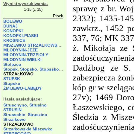
Wyniki wyszukiwania:
sprawę z br. Wo
1-15 (z 15)
2332); 1435-145
Płock
BOLEWO
zawkrz., 1452 p
DUNAJ
KONOPKI
337, 76; MK 337,
KONOPKI-PIASKI
KROŚNICE
MISZEWKO STRZAŁKOWSKIE
ż. Mikołaja ze 
MŁODYNIN-JEŻE
MŁODYNIN-TRZPIOŁY
zadośćuczynieni
MŁODYNIN WIELKI
Stolpzco
Dadźbog ze S.
Stopsk
,
Stopsko
,
Stopssko
,
Stopszko
STRZAŁKOWO
zabezpiecza żoni
STUPSK
Stupsko
kóp gr w szeląga
ŻMIJEWO-ŁABĘDY
27v); 1469 Doro
Hasła sąsiadujące:
Łaszewskiego, có
Struschyno
,
Strusino
STRUSIN
Śledzia z Misze
Strusschin
,
Struszino
Strzalkowo
STRZAŁKOWO
zadośćuczynienia
Strzałkowskie Miszewko
STRZEGOWO