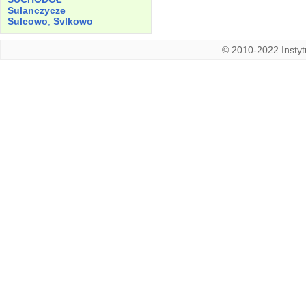
Sulanczycze
Sulcowo
,
Svlkowo
© 2010-2022 Instytu