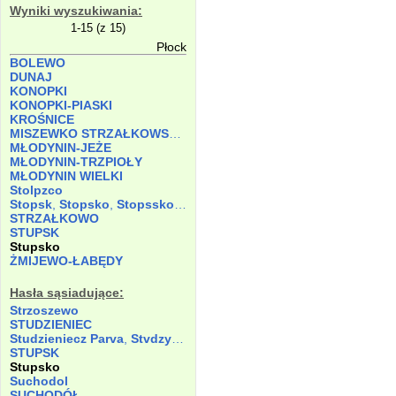
Wyniki wyszukiwania:
1-15 (z 15)
Płock
BOLEWO
DUNAJ
KONOPKI
KONOPKI-PIASKI
KROŚNICE
MISZEWKO STRZAŁKOWSKIE
MŁODYNIN-JEŻE
MŁODYNIN-TRZPIOŁY
MŁODYNIN WIELKI
Stolpzco
Stopsk
,
Stopsko
,
Stopssko
,
Stopszko
STRZAŁKOWO
STUPSK
Stupsko
ŻMIJEWO-ŁABĘDY
Hasła sąsiadujące:
Strzoszewo
STUDZIENIEC
Studzieniecz Parva
,
Stvdzyenyecz
STUPSK
Stupsko
Suchodol
SUCHODÓŁ