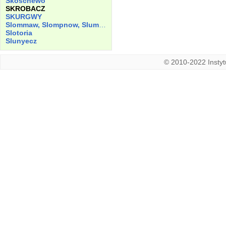
Skoschewo
SKROBACZ
SKURGWY
Slommaw, Slompnow, Slummaw, Slumme
Slotoria
Slunyecz
© 2010-2022 Instytu