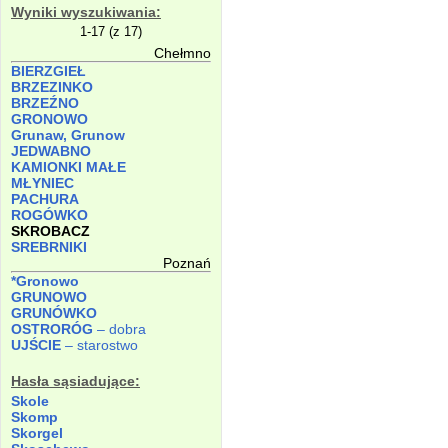
Wyniki wyszukiwania:
1-17 (z 17)
Chełmno
BIERZGIEŁ
BRZEZINKO
BRZEŹNO
GRONOWO
Grunaw, Grunow
JEDWABNO
KAMIONKI MAŁE
MŁYNIEC
PACHURA
ROGÓWKO
SKROBACZ
SREBRNIKI
Poznań
*Gronowo
GRUNOWO
GRUNÓWKO
OSTRORÓG
– dobra
UJŚCIE
– starostwo
Hasła sąsiadujące:
Skole
Skomp
Skorgel