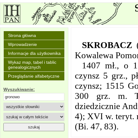
Strona główna
SKROBACZ
Wprowadzenie
Kowalewa Pomor
Informacje dla użytkownika
Wykaz map, tabel i tablic
1407 mł., o 1
genealogicznych
czynsz 5 grz., 
Przeglądanie alfabetyczne
czynsz; 1515 Go
Wyszukiwanie:
300 grz. m. T
dziedzicznie And
4); XVI w. teryt.
(Bi. 47, 83).