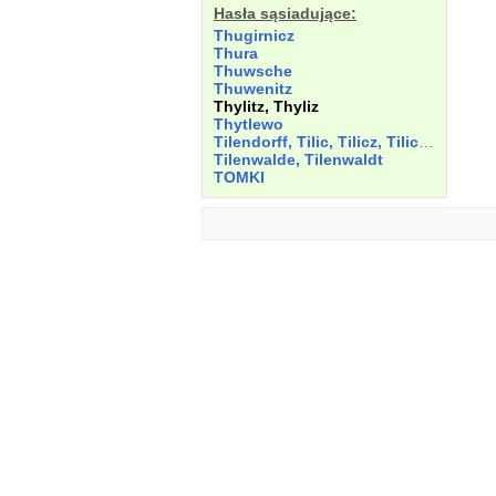
Hasła sąsiadujące:
Thugirnicz
Thura
Thuwsche
Thuwenitz
Thylitz, Thyliz
Thytlewo
Tilendorff, Tilic, Tilicz, Tilicze, Tilutz
Tilenwalde, Tilenwaldt
TOMKI