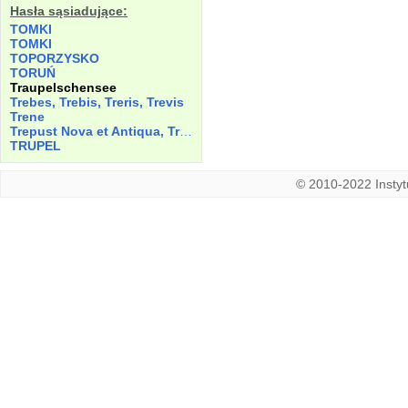
Hasła sąsiadujące:
TOMKI
TOMKI
TOPORZYSKO
TORUŃ
Traupelschensee
Trebes, Trebis, Treris, Trevis
Trene
Trepust Nova et Antiqua, Tribssmole, Trippspussch, Tripsmole, Tripspossche
TRUPEL
© 2010-2022 Instytu