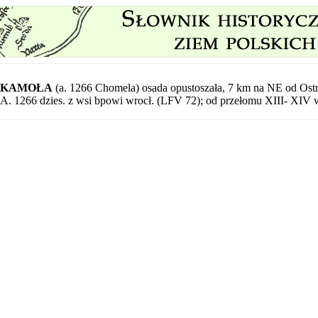
KAMOŁA
(a. 1266 Chomela) osada opustoszała, 7 km na NE od Ost
A. 1266 dzies. z wsi bpowi wrocł. (LFV 72); od przełomu XIII- XIV w