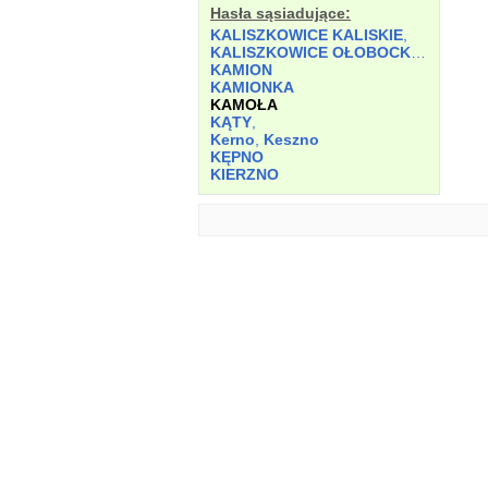
Hasła sąsiadujące:
KALISZKOWICE KALISKIE
,
KALISZKOWICE OŁOBOCKIE
,
KAMION
KAMIONKA
KAMOŁA
KĄTY
,
Kerno
,
Keszno
KĘPNO
KIERZNO