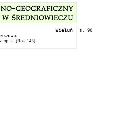
Wieluń
rzeszowa.
. opust. (Ros. 143).