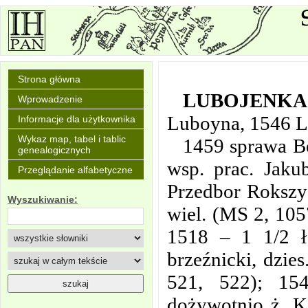
Strona główna
LUBOJENKA
Wprowadzenie
Luboyna, 1546 L
Informacje dla użytkownika
Wykaz map, tabel i tablic
1459 sprawa Be
genealogicznych
wsp. prac. Jaku
Przeglądanie alfabetyczne
Przedbor Rokszyc
Wyszukiwanie:
wiel. (MS 2, 105
1518 – 1 1/2 ł
brzeźnicki, dzies
521, 522); 1546
dożywotnio ż. K