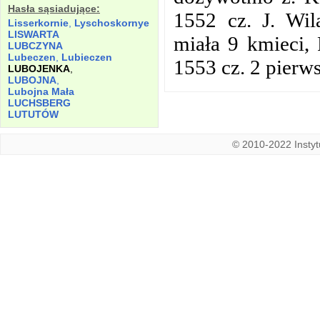
Hasła sąsiadujące:
1552 cz. J. Wil
Lisserkornie
,
Lyschoskornye
LISWARTA
miała 9 kmieci, P
LUBCZYNA
Lubeczen
,
Lubieczen
1553 cz. 2 pierws
LUBOJENKA
,
LUBOJNA
,
Lubojna Mała
LUCHSBERG
LUTUTÓW
© 2010-2022 Instytu