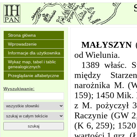
Strona główna
MAŁYSZYN
Wprowadzenie
od Wielunia.
Informacje dla użytkownika
Wykaz map, tabel i tablic
1389 właśc. S
genealogicznych
między Starze
Przeglądanie alfabetyczne
narożnika M. (
Wyszukiwanie:
159); 1450 Mik. 
z M. pożyczył 3
Raczynie (GW 2,
(K 6, 259); 1520
wartości 1 grz. (Ł