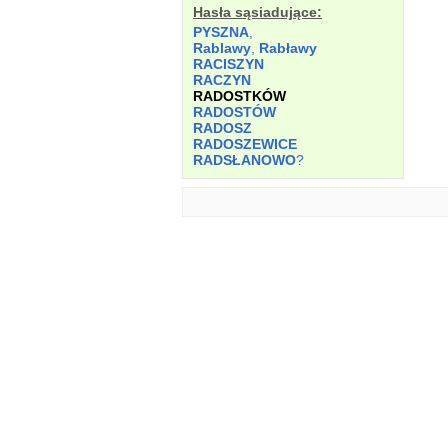
Hasła sąsiadujące:
PYSZNA
,
Rablawy
,
Rabławy
RACISZYN
RACZYN
RADOSTKÓW
RADOSTÓW
RADOSZ
RADOSZEWICE
RADSŁANOWO
?