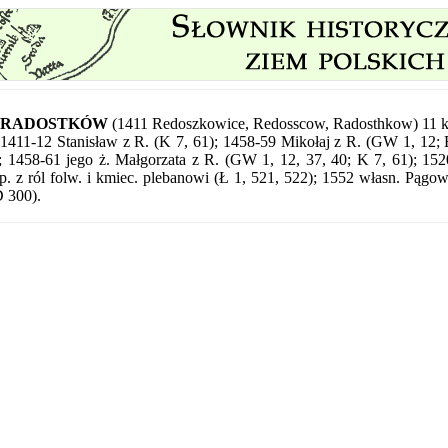
RADOSTKÓW
(1411 Redoszkowice, Redosscow, Radosthkow) 11 
1411-12 Stanisław z R. (K 7, 61); 1458-59 Mikołaj z R. (GW 1, 12;
; 1458-61 jego ż. Małgorzata z R. (GW 1, 12, 37, 40; K 7, 61); 1520
p. z ról folw. i kmiec. plebanowi (Ł 1, 521, 522); 1552 własn. Pągows
 300).