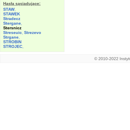
Hasła sąsiadujące:
STAW
,
STAWEK
Stradecz
Stergane
,
Stersnicz
Streseuic
,
Strezevo
Strgane
,
STROBIN
STROJEC
,
© 2010-2022 Instytu