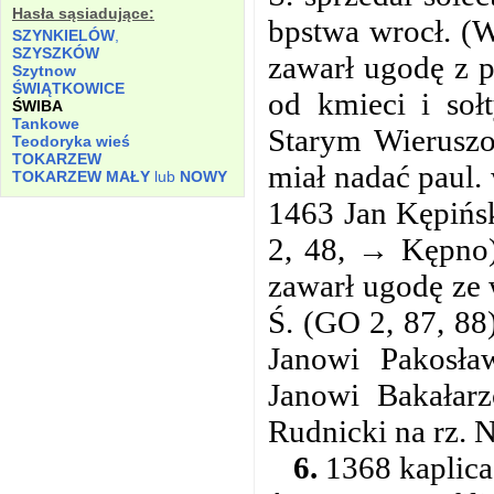
Hasła sąsiadujące:
bpstwa wrocł. (
SZYNKIELÓW
,
SZYSZKÓW
zawarł ugodę z 
Szytnow
ŚWIĄTKOWICE
od kmieci i soł
ŚWIBA
Tankowe
Starym Wieruszo
Teodoryka wieś
TOKARZEW
miał nadać paul. 
TOKARZEW MAŁY
lub
NOWY
1463 Jan Kępińs
2, 48, → Kępno)
zawarł ugodę ze 
Ś. (GO 2, 87, 88
Janowi Pakosła
Janowi Bakałarz
Rudnicki na rz. N
6.
1368 kaplica 