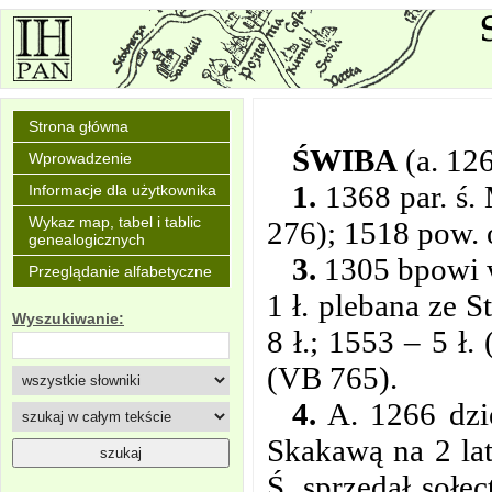
Strona główna
ŚWIBA
(a. 12
Wprowadzenie
1.
1368 par. ś.
Informacje dla użytkownika
Wykaz map, tabel i tablic
276); 1518 pow. o
genealogicznych
3.
1305 bpowi wr
Przeglądanie alfabetyczne
1 ł. plebana ze 
Wyszukiwanie:
8 ł.; 1553 – 5 ł.
(VB 765).
4.
A. 1266 dzie
Skakawą na 2 lat
Ś. sprzedał soł