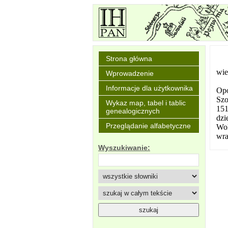
Strona główna
wie
Wprowadzenie
Informacje dla użytkownika
Opo
Szo
Wykaz map, tabel i tablic
151
genealogicznych
dzi
Przeglądanie alfabetyczne
Wol
wra
Wyszukiwanie: