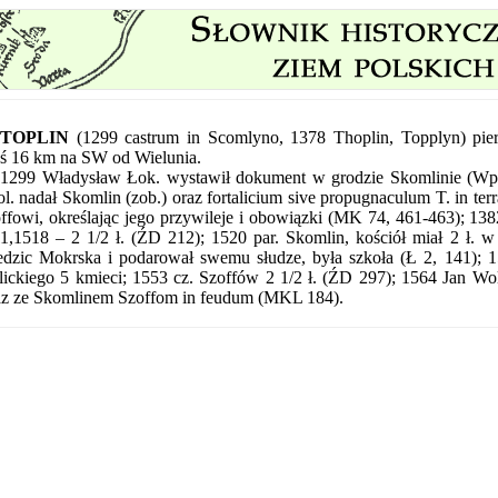
TOPLIN
(1299 castrum in Scomlyno, 1378 Thoplin, Topplyn) pie
ś 16 km na SW od Wielunia.
1299 Władysław Łok. wystawił dokument w grodzie Skomlinie (Wp
l. nadał Skomlin (zob.) oraz fortalicium sive propugnaculum T. in terra
ffowi, określając jego przywileje i obowiązki (MK 74, 461-463); 1382 
1,1518 – 2 1/2 ł. (ŹD 212); 1520 par. Skomlin, kościół miał 2 ł. w 
edzic Mokrska i podarował swemu słudze, była szkoła (Ł 2, 141); 1
ickiego 5 kmieci; 1553 cz. Szoffów 2 1/2 ł. (ŹD 297); 1564 Jan Woli
z ze Skomlinem Szoffom in feudum (MKL 184).