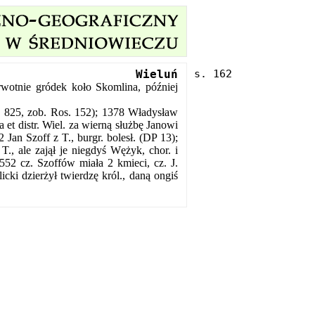
Wieluń
rwotnie gródek koło Skomlina, później
 825, zob. Ros. 152); 1378 Władysław
 et distr. Wiel. za wierną służbę Janowi
Jan Szoff z T., burgr. bolesł. (DP 13);
T., ale zajął je niegdyś Wężyk, chor. i
552 cz. Szoffów miała 2 kmieci, cz. J.
cki dzierżył twierdzę król., daną ongiś