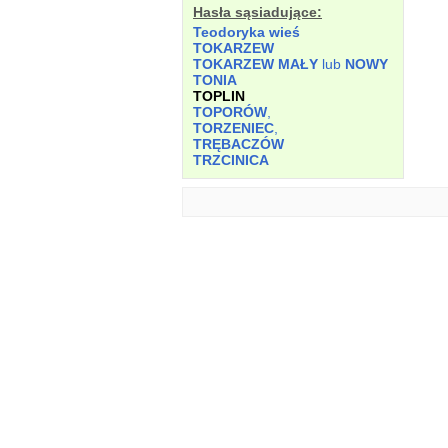
Hasła sąsiadujące:
Teodoryka wieś
TOKARZEW
TOKARZEW MAŁY
lub
NOWY
TONIA
TOPLIN
TOPORÓW
,
TORZENIEC
,
TRĘBACZÓW
TRZCINICA