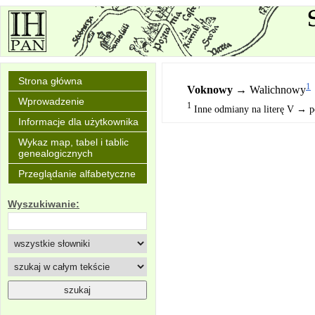
Strona główna
1
Voknowy
→ Walichnowy
Wprowadzenie
1
Inne odmiany na literę V → 
Informacje dla użytkownika
Wykaz map, tabel i tablic
genealogicznych
Przeglądanie alfabetyczne
Wyszukiwanie: