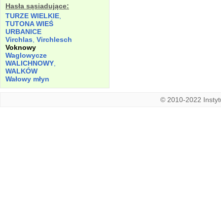
Hasła sąsiadujące:
TURZE WIELKIE
,
TUTONA WIEŚ
URBANICE
Virchlas
,
Virchlesch
Voknowy
Waglowycze
WALICHNOWY
,
WALKÓW
Wałowy młyn
© 2010-2022 Instytu