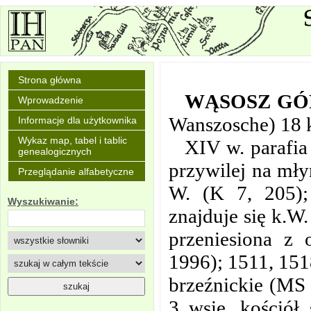
Strona główna
WĄSOSZ GÓ
Wprowadzenie
Wanszosche) 18 
Informacje dla użytkownika
Wykaz map, tabel i tablic
XIV w. parafi
genealogicznych
przywilej na mł
Przeglądanie alfabetyczne
W. (K 7, 205);
Wyszukiwanie:
znajduje się k.W
przeniesiona z 
1996); 1511, 151
brzeźnickie (MS 
3 wsie, kościół 