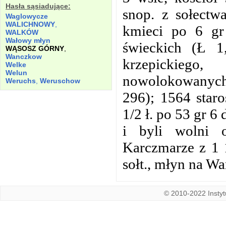
Hasła sąsiadujące:
snop. z sołectwa
Waglowycze
WALICHNOWY
,
kmieci po 6 gr 
WALKÓW
Wałowy młyn
świeckich (Ł 1
WĄSOSZ GÓRNY
,
Wanczkow
krzepickiego
Welke
Welun
nowolokowanych, 
Weruchs
,
Weruschow
296); 1564 staro
1/2 ł. po 53 gr 6 
i byli wolni 
Karczmarze z 1 1/
sołt., młyn na W
© 2010-2022 Instytu