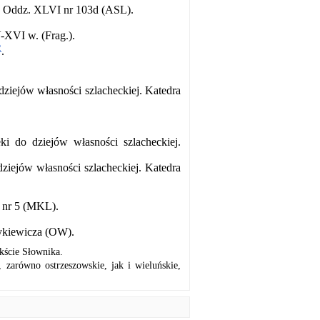
r. Oddz. XLVI nr 103d (ASL).
-XVI w. (Frag.).
2
.
ziejów własności szlacheckiej. Katedra
i do dziejów własności szlacheckiej.
iejów własności szlacheckiej. Katedra
I nr 5 (MKL).
tykiewicza (OW).
kście Słownika.
zarówno ostrzeszowskie, jak i wieluńskie,