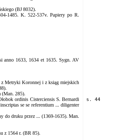
ńskiego (BJ 8032).
1404-1485. K. 522-537v. Papiery po R.
ensi anno 1633, 1634 et 1635. Sygn. AV
 z Metryki Koronnej i z ksiąg miejskich
8).
m (Man. 285).
bok ordinis Cisterciensis S. Bernardi
scriptas se se referentium ... diligenter
 do druku przez ... (1369-1635). Man.
u z 1564 r. (BR 85).