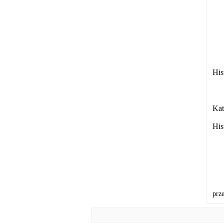
His
Kat
His
prz