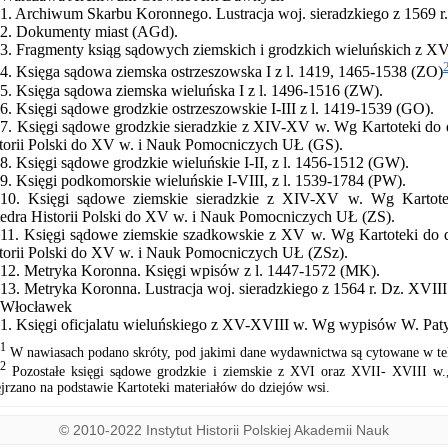
1. Archiwum Skarbu Koronnego. Lustracja woj. sieradzkiego z 1569 
2. Dokumenty miast (AGd).
3. Fragmenty ksiąg sądowych ziemskich i grodzkich wieluńskich z XV
4. Księga sądowa ziemska ostrzeszowska I z l. 1419, 1465-1538 (ZO)
5. Księga sądowa ziemska wieluńska I z l. 1496-1516 (ZW).
6. Księgi sądowe grodzkie ostrzeszowskie I-III z l. 1419-1539 (GO).
7. Księgi sądowe grodzkie sieradzkie z XIV-XV w. Wg Kartoteki do d
torii Polski do XV w. i Nauk Pomocniczych UŁ (GS).
8. Księgi sądowe grodzkie wieluńskie I-II, z l. 1456-1512 (GW).
9. Księgi podkomorskie wieluńskie I-VIII, z l. 1539-1784 (PW).
10. Księgi sądowe ziemskie sieradzkie z XIV-XV w. Wg Kartotek
edra Historii Polski do XV w. i Nauk Pomocniczych UŁ (ZS).
11. Księgi sądowe ziemskie szadkowskie z XV w. Wg Kartoteki do dz
torii Polski do XV w. i Nauk Pomocniczych UŁ (ZSz).
12. Metryka Koronna. Księgi wpisów z l. 1447-1572 (MK).
13. Metryka Koronna. Lustracja woj. sieradzkiego z 1564 r. Dz. XVII
Włocławek
1. Księgi oficjalatu wieluńskiego z XV-XVIII w. Wg wypisów W. Pa
1
W nawiasach podano skróty, pod jakimi dane wydawnictwa są cytowane w te
2
Pozostałe księgi sądowe grodzkie i ziemskie z XVI oraz XVII- XVIII w., 
ejrzano na podstawie Kartoteki materiałów do dziejów wsi.
© 2010-2022 Instytut Historii Polskiej Akademii Nauk