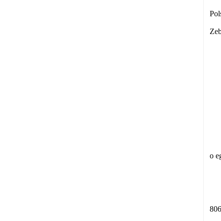
Pol
Zeb
o e
806