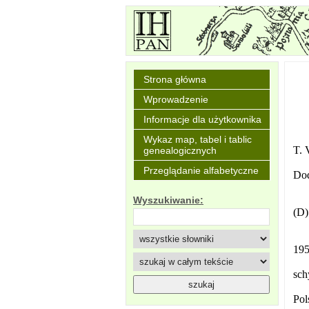
Strona główna
Wprowadzenie
Informacje dla użytkownika
Wykaz map, tabel i tablic
T. 
genealogicznych
Przeglądanie alfabetyczne
Dod
Wyszukiwanie:
(D)
195
sch
Pol