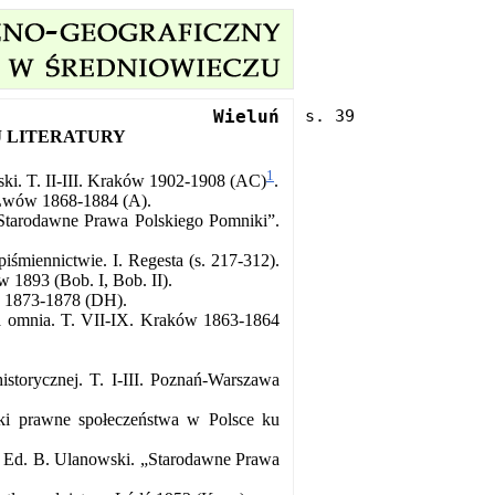
Wieluń
 LITERATURY
1
ski. T. II-III. Kraków 1902-1908 (AC)
.
. Lwów 1868-1884 (A).
. „Starodawne Prawa Polskiego Pomniki”.
iśmiennictwie. I. Regesta (s. 217-312).
w 1893 (Bob. I, Bob. II).
ów 1873-1878 (DH).
era omnia. T. VII-IX. Kraków 1863-1864
istorycznej. T. I-III. Poznań-Warszawa
nki prawne społeczeństwa w Polsce ku
sis. Ed. B. Ulanowski. „Starodawne Prawa