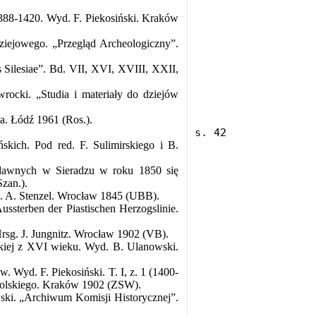
1388-1420. Wyd. F. Piekosiński. Kraków
ziejowego. „Przegląd Archeologiczny”.
 Silesiae”. Bd. VII, XVI, XVIII, XXII,
rocki. „Studia i materiały do dziejów
a. Łódź 1961 (Ros.).
.
skich. Pod red. F. Sulimirskiego i B.
 dawnych w Sieradzu w roku 1850 się
Szan.).
G. A. Stenzel. Wrocław 1845 (UBB).
sterben der Piastischen Herzogslinie.
 Hrsg. J. Jungnitz. Wrocław 1902 (VB).
ńskiej z XVI wieku. Wyd. B. Ulanowski.
 Wyd. F. Piekosiński. T. I, z. 1 (1400-
a polskiego. Kraków 1902 (ZSW).
ski. „Archiwum Komisji Historycznej”.