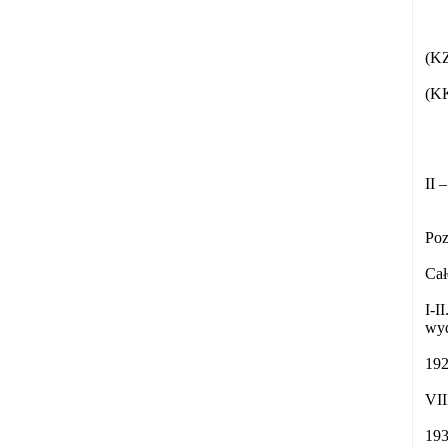
(KZ
(KK
II 
Poz
Cał
I-I
wyd
192
VII
193