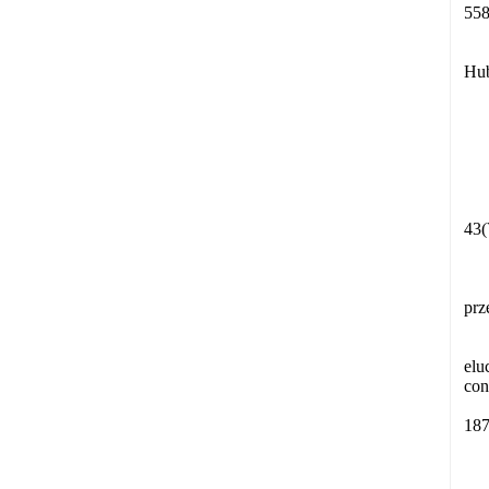
558
Hub
43
prz
elu
con
187