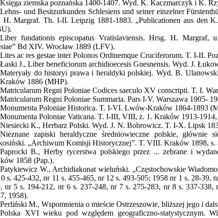
Księga ziemska poznańska 1400-1407. Wyd. K. Kaczmarczyk i K. Rz
Lehns- und Besitzurkunden Schlesiens und seiner einzelner Fürstenth
 H. Margraf. Th. I-II. Leipzig 1881-1883. „Publicationen aus den K.
BU).
Liber fundationis episcopatus Vratislaviensis. Hrsg. H. Margraf, 
esiae” Bd XIV. Wrocław 1889 (LFV).
Lites ac res gestae inter Polonos Ordinemque Cruciferorum. T. I-II. Po
Łaski J., Liber beneficiorum archidioecesis Gnesnensis. Wyd. J. Łukow
Materyały do historyi prawa i heraldyki polskiej. Wyd. B. Ulanows
. Kraków 1886 (MHP).
Matricularum Regni Poloniae Codices saeculo XV conscripti. T. I. W
Matricularum Regni Poloniae Summaria. Pars I-V. Warszawa 1905- 1
Monumenta Poloniae Historica. T. I-VI. Lwów-Kraków 1864-1893 (
Monumenta Poloniae Vaticana. T. I-III, VIII, z. 1. Kraków 1913-191
Niesiecki K., Herbarz Polski. Wyd. J. N. Bobrowicz. T. I-X. Lipsk 18
Nieznane zapiski heraldyczne średniowieczne polskie, głównie s
kosiński. „Archiwum Komisji Historycznej”. T. VIII. Kraków 1898, s
Paprocki B., Herby rycerstwa polskiego przez ... zebrane i wyda
ków 1858 (Pap.).
Patykiewicz W., Archidiakonat wieluński. „Częstochowskie Wiadomośc
10 s. 425-432, nr 11 s. 455-465, nr 12 s. 493-505; 1958 nr 1 s. 28-39, nr
, nr 5 s. 194-212, nr 6 s. 237-248, nr 7 s. 275-283, nr 8 s. 337-338, 
7, 1958).
Perliński M., Wspomnienia o mieście Ostrzeszowie, bliższej jego i dals
Polska XVI wieku pod względem geograficzno-statystycznym. Wie