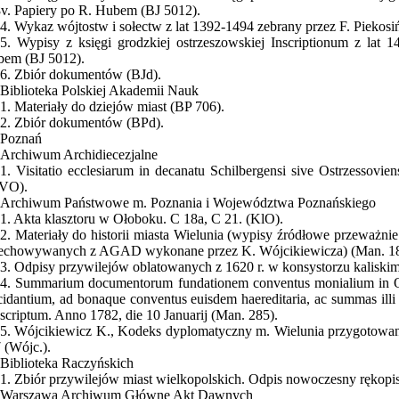
v. Papiery po R. Hubem (BJ 5012).
4. Wykaz wójtostw i sołectw z lat 1392-1494 zebrany przez F. Piekosi
5. Wypisy z księgi grodzkiej ostrzeszowskiej Inscriptionum z lat 
em (BJ 5012).
6. Zbiór dokumentów (BJd).
Biblioteka Polskiej Akademii Nauk
1. Materiały do dziejów miast (BP 706).
2. Zbiór dokumentów (BPd).
Poznań
Archiwum Archidiecezjalne
1. Visitatio ecclesiarum in decanatu Schilbergensi sive Ostrzessovi
(VO).
Archiwum Państwowe m. Poznania i Województwa Poznańskiego
1. Akta klasztoru w Ołoboku. C 18a, C 21. (KlO).
2. Materiały do historii miasta Wielunia (wypisy źródłowe przeważnie
echowywanych z AGAD wykonane przez K. Wójcikiewicza) (Man. 18
3. Odpisy przywilejów oblatowanych z 1620 r. w konsystorzu kaliski
4. Summarium documentorum fundationem conventus monialium in Oło
cidantium, ad bonaque conventus euisdem haereditaria, ac summas illi in
scriptum. Anno 1782, die 10 Januarij (Man. 285).
5. Wójcikiewicz K., Kodeks dyplomatyczny m. Wielunia przygotowany
 (Wójc.).
Biblioteka Raczyńskich
1. Zbiór przywilejów miast wielkopolskich. Odpis nowoczesny rękopis
Warszawa Archiwum Główne Akt Dawnych