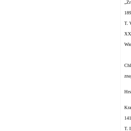
„Źr
189
T. 
XXI
Wie
Chl
zna
Hrs
Kra
141
T. 