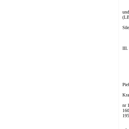
und
(L
Sil
III
Pie
Kra
nr 
160
195