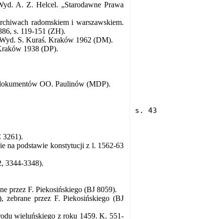
 Wyd. A. Z. Helcel. „Starodawne Prawa
rchiwach radomskiem i warszawskiem.
886, s. 119-151 (ZH).
. Wyd. S. Kuraś. Kraków 1962 (DM).
 Kraków 1938 (DP).
u dokumentów OO. Paulinów (MDP).
C 3261).
 na podstawie konstytucji z l. 1562-63
2, 3344-3348).
e przez F. Piekosińskiego (BJ 8059).
 zebrane przez F. Piekosińskiego (BJ
rodu wieluńskiego z roku 1459. K. 551-