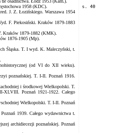
 tle osadnictwa. Łódź 1953 (Kam.).
 Częstochowa 1958 (KDC).
 red. J. Z. Łozińskiego. Warszawa 1954
Wyd. F. Piekosiński. Kraków 1879-1883
-IV. Kraków 1879-1882 (KMK).
aków 1876-1905 (Mp).
h Śląska. T. I wyd. K. Maleczyński, t.
.
ohistorycznej (od VI do XII wieku).
zyi poznańskiej. T. I-II. Poznań 1916.
achodniej i środkowej Wielkopolski. T.
II-XLVIII. Poznań 1921-1922. Całego
chodniej Wielkopolski. T. I-II. Poznań
i. Poznań 1939. Całego wydawnictwa t.
szej archidiecezji poznańskiej. Poznań