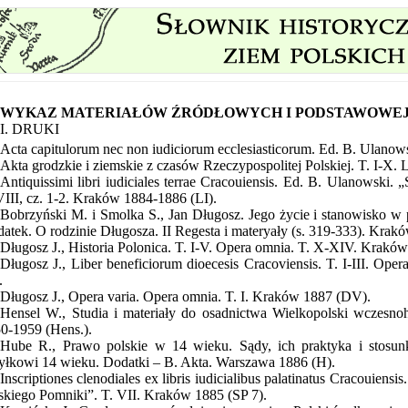
WYKAZ MATERIAŁÓW ŹRÓDŁOWYCH I PODSTAWOWEJ
I. DRUKI
Acta capitulorum nec non iudiciorum ecclesiasticorum. Ed. B. Ulanow
Akta grodzkie i ziemskie z czasów Rzeczypospolitej Polskiej. T. I-X
Antiquissimi libri iudiciales terrae Cracouiensis. Ed. B. Ulanowski
VIII, cz. 1-2. Kraków 1884-1886 (LI).
Bobrzyński M. i Smolka S., Jan Długosz. Jego życie i stanowisko w p
atek. O rodzinie Długosza. II Regesta i materyały (s. 319-333). Krakó
Długosz J., Historia Polonica. T. I-V. Opera omnia. T. X-XIV. Krak
Długosz J., Liber beneficiorum dioecesis Cracoviensis. T. I-III. Op
.
Długosz J., Opera varia. Opera omnia. T. I. Kraków 1887 (DV).
Hensel W., Studia i materiały do osadnictwa Wielkopolski wczesnoh
0-1959 (Hens.).
Hube R., Prawo polskie w 14 wieku. Sądy, ich praktyka i stosu
yłkowi 14 wieku. Dodatki – B. Akta. Warszawa 1886 (H).
Inscriptiones clenodiales ex libris iudicialibus palatinatus Cracouien
skiego Pomniki”. T. VII. Kraków 1885 (SP 7).