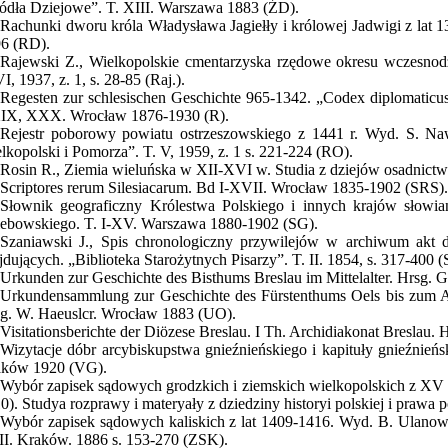
ódła Dziejowe”. T. XIII. Warszawa 1883 (ŹD).
Rachunki dworu króla Władysława Jagiełły i królowej Jadwigi z lat 
6 (RD).
Rajewski Z., Wielkopolskie cmentarzyska rzędowe okresu wczesnod
VI, 1937, z. 1, s. 28-85 (Raj.).
Regesten zur schlesischen Geschichte 965-1342. „Codex diplomaticus
X, XXX. Wrocław 1876-1930 (R).
Rejestr poborowy powiatu ostrzeszowskiego z 1441 r. Wyd. S. Naw
lkopolski i Pomorza”. T. V, 1959, z. 1 s. 221-224 (RO).
Rosin R., Ziemia wieluńska w XII-XVI w. Studia z dziejów osadnictw
Scriptores rerum Silesiacarum. Bd I-XVII. Wrocław 1835-1902 (SRS)
Słownik geograficzny Królestwa Polskiego i innych krajów słowiań
ebowskiego. T. I-XV. Warszawa 1880-1902 (SG).
Szaniawski J., Spis chronologiczny przywilejów w archiwum akt
jdujących. „Biblioteka Starożytnych Pisarzy”. T. II. 1854, s. 317-400 (
Urkunden zur Geschichte des Bisthums Breslau im Mittelalter. Hrsg. 
Urkundensammlung zur Geschichte des Fürstenthums Oels bis zum Aus
g. W. Haeuslcr. Wrocław 1883 (UO).
Visitationsberichte der Diözese Breslau. I Th. Archidiakonat Breslau.
Wizytacje dóbr arcybiskupstwa gnieźnieńskiego i kapituły gnieźnie
ków 1920 (VG).
Wybór zapisek sądowych grodzkich i ziemskich wielkopolskich z XV w.
0). Studya rozprawy i materyały z dziedziny historyi polskiej i praw
Wybór zapisek sądowych kaliskich z lat 1409-1416. Wyd. B. Ulanow
III. Kraków. 1886 s. 153-270 (ZSK).