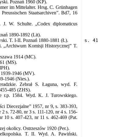
yski. Poznań 1960 (KP).
ümer im Mittelalter. Hrsg. C. Grünhagen
 Preussischen Staatsarchiven”. Bd7, 16
u. J. W. Schulte. „Codex diplomaticus
znań 1890-1892 (Lit).
ski. T. I-II. Poznań 1880-1881 (Ł).
ki. „Archiwum Komisji Historycznej” T.
arszawa 1914 (MC).
961 (MS).
MPH).
4, 1939-1946 (MV).
39-1946 (Nies.).
ieradzkie. Zebrał S. Łaguna, wyd. F.
. 455-485 (ZHS).
ne r.p. 1584. Wyd. K. J. Turowskiego.
i Diecezjalne” 1957, nr 9, s. 383-393,
 2 s. 72-80, nr 3 s. 111-120, nr 4 s. 156-
nr 10 s. 407-423, nr 11 s. 462-469 (Pat.
zej okolicy. Ostrzeszów 1920 (Per.).
lkopolska. T. II. Wyd. A. Pawiński.