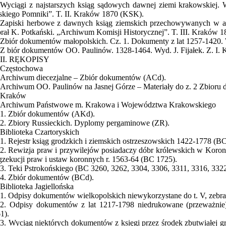
Wyciągi z najstarszych ksiąg sądowych dawnej ziemi krakowskiej.
skiego Pomniki”. T. II. Kraków 1870 (KSK).
Zapiski herbowe z dawnych ksiąg ziemskich przechowywanych w a
rał K. Potkański. „Archiwum Komisji Historycznej”. T. III. Kraków 1
Zbiór dokumentów małopolskich. Cz. 1. Dokumenty z lat 1257-1420
Z biór dokumentów OO. Paulinów. 1328-1464. Wyd. J. Fijałek. Z. I.
II. RĘKOPISY
Częstochowa
Archiwum diecezjalne – Zbiór dokumentów (ACd).
Archiwum OO. Paulinów na Jasnej Górze – Materiały do z. 2 Zbior
Kraków
Archiwum Państwowe m. Krakowa i Województwa Krakowskiego
1. Zbiór dokumentów (AKd).
2. Zbiory Russieckich. Dyplomy pergaminowe (ZR).
Biblioteka Czartoryskich
1. Rejestr ksiąg grodzkich i ziemskich ostrzeszowskich 1422-1778 (B
2. Rewizja praw i przywilejów posiadaczy dóbr królewskich w Koronie
gzekucji praw i ustaw koronnych r. 1563-64 (BC 1725).
3. Teki Pstrokońskiego (BC 3260, 3262, 3304, 3306, 3311, 3316, 332
4. Zbiór dokumentów (BCd).
Biblioteka Jagiellońska
1. Odpisy dokumentów wielkopolskich niewykorzystane do t. V, zebran
2. Odpisy dokumentów z lat 1217-1798 niedrukowane (przeważnie),
1).
3. Wyciąg niektórych dokumentów z księgi przez środek zbutwiałej g