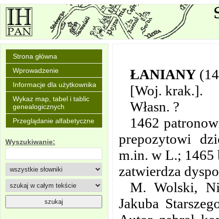
Strona główna
ŁANIANY
(1
Wprowadzenie
Informacje dla użytkownika
[Woj. krak.].
Wykaz map, tabel i tablic
Własn. ?
genealogicznych
1462 patronowi
Przeglądanie alfabetyczne
prepozytowi dzi
Wyszukiwanie:
m.in. w L.; 1465 
zatwierdza dyspo
M. Wolski, Ni
Jakuba Starszeg