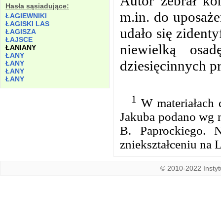
Autor zebrał k
Hasła sąsiadujące:
m.in. do uposaże
ŁAGIEWNIKI
ŁAGISKI LAS
udało się zident
ŁAGISZA
ŁAJSCE
niewielką osa
ŁANIANY
ŁANY
dziesięcinnych p
ŁANY
ŁANY
ŁANY
1
W materiałach d
Jakuba podano wg n
B. Paprockiego. 
zniekształceniu na 
© 2010-2022 Instytu