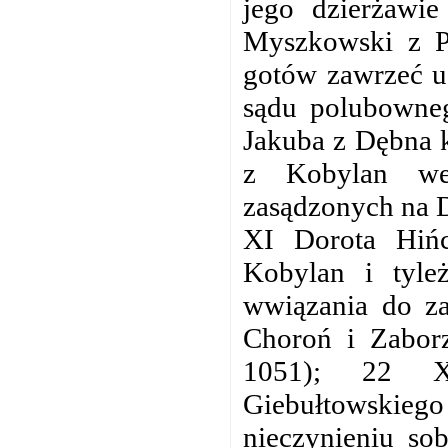
jego dzierżawi
Myszkowski z Pr
gotów zawrzeć u
sądu polubowneg
Jakuba z Dębna ka
z Kobylan we 
zasądzonych na D
XI Dorota Hiń
Kobylan i tyle
wwiązania do z
Choroń i Zabor
1051); 22 X
Giebułtowski
nieczynieniu s