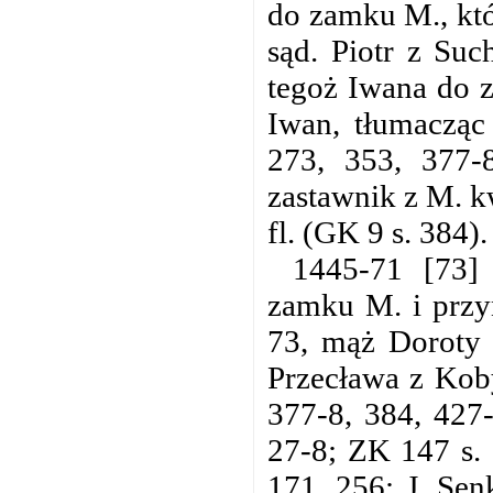
do zamku M., kt
sąd. Piotr z Su
tegoż Iwana do 
Iwan, tłumacząc
273, 353, 377-
zastawnik z M. k
fl. (GK 9 s. 384).
1445-71 [73]
zamku M. i przy
73, mąż Doroty 
Przecława z Koby
377-8, 384, 427-
27-8; ZK 147 s. 
171, 256; J. Se