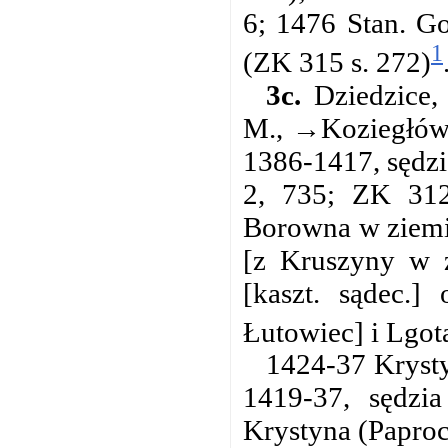
6; 1476 Stan. G
1
(ZK 315 s. 272)
3c.
Dziedzice, 
M., →Koziegłów 1
1386-1417, sędzi
2, 735; ZK 312 
Borowna w ziemi 
[z Kruszyny w z
[kaszt. sądec.]
Łutowiec] i Lgota
1424-37 Krysty
1419-37, sędzia
Krystyna (Paproc