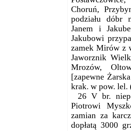
Choruń, Przyby
podziału dóbr 
Janem i Jakub
Jakubowi przypa
zamek Mirów z w
Jaworznik Wielk
Mrozów, Oltow
[zapewne Żarska
krak. w pow. lel.
26 V br. nie
Piotrowi Myszk
zamian za karc
dopłatą 3000 gr