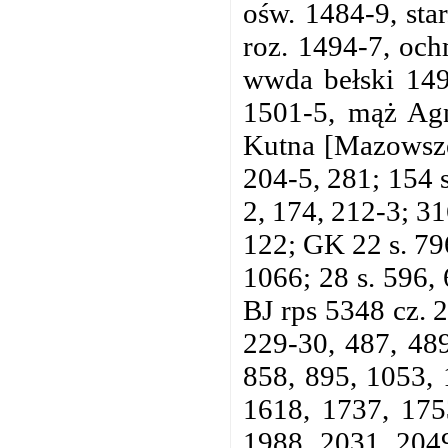
ośw. 1484-9, star
roz. 1494-7, och
wwda bełski 149
1501-5, mąż Agn
Kutna [Mazowsze]
204-5, 281; 154 s
2, 174, 212-3; 31
122; GK 22 s. 796
1066; 28 s. 596,
BJ rps 5348 cz. 2
229-30, 487, 489
858, 895, 1053, 
1618, 1737, 175
1988, 2031, 2049