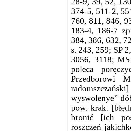
28-9, 39, 52, 13
374-5, 511-2, 55
760, 811, 846, 9
183-4, 186-7 zp
384, 386, 632, 72
s. 243, 259; SP 
3056, 3118; MS 
poleca poręczy
Przedborowi M
radomszczańsk
wyswolenye” dób
pow. krak. [błęd
bronić [ich po
roszczeń jakichk