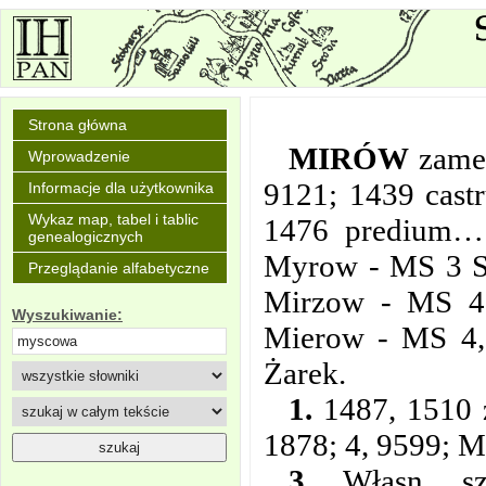
Strona główna
MIRÓW
zame
Wprowadzenie
9121; 1439 cast
Informacje dla użytkownika
Wykaz map, tabel i tablic
1476 predium… 
genealogicznych
Myrow - MS 3 Su
Przeglądanie alfabetyczne
Mirzow - MS 4
Wyszukiwanie:
Mierow - MS 4,
Żarek.
1.
1487, 1510 z
1878; 4, 9599; M
3.
Własn. szl