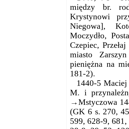
między br. ro
Krystynowi pr
Niegowa], Kot
Moczydło, Post
Czepiec, Przeła
miasto Zarszy
pieniężna na mi
181-2).
1440-5 Maciej 
M. i przynależn
→Mstyczowa 1440
(GK 6 s. 270, 45
599, 628-9, 681, 