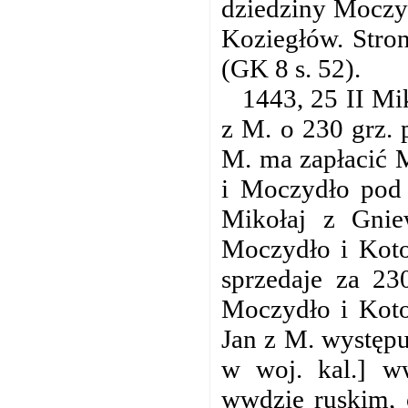
dziedziny Moczyd
Koziegłów. Stro
(GK 8 s. 52).
1443, 25 II Mi
z M. o 230 grz. 
M. ma zapłacić 
i Moczydło pod 
Mikołaj z Gnie
Moczydło i Koto
sprzedaje za 23
Moczydło i Koto
Jan z M. występu
w woj. kal.] w
wwdzie ruskim, 