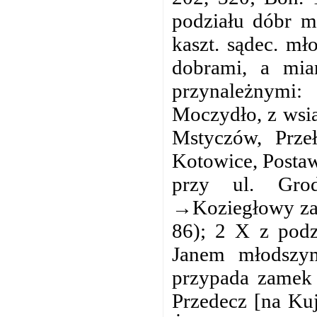
podziału dóbr m
kaszt. sądec. m
dobrami, a mia
przynależnymi
Moczydło, z wsia
Mstyczów, Prze
Kotowice, Posta
przy ul. Grod
→Koziegłowy zam
86); 2 X z podz
Janem młodszym
przypada zamek 
Przedecz [na Ku