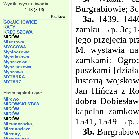
Wyniki wyszukiwania:
Burgrabiowie; 3c
1-13 (z 13)
3a.
1439, 1440
Kraków
GOŁUCHOWICE
zamku →p. 3c; 1
KĄTY
KRĘCISZOWA
jego przejęcia 
MIRÓW
Misczowa
MYSCOWA
M. wystawia na
Mysloczowa
Mysslczowa
zamkami: Ogrod
Myszczowa
Myszlaczowa
,
puszkami [dział
Myszowa
MYTARKA
historią wojsko
MYTARZ
Jan Hińcza z R
Hasła sąsiadujące:
dobra Dobiesław
Mirowo
MIROWSKI STAW
kapelan zamkow
MIRÓW
MIRÓW
1541, 1549 →p. 
MIRÓW
Mirsanczczka
,
Mirzanczicze
3b.
Burgrabiowi
Mirzany
,
Mirzączycze
,