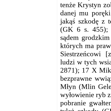
tenże Krystyn zo
danej mu poręki
jakąś szkodę z 
(GK 6 s. 455);
sądem grodzkim 
których ma praw
Siestrzeńcowi [
ludzi w tych wsi
2871); 17 X Mik
bezprawne wwiąz
Młyn (Mlin Gele
wyłowienie ryb z
pobranie gwałte