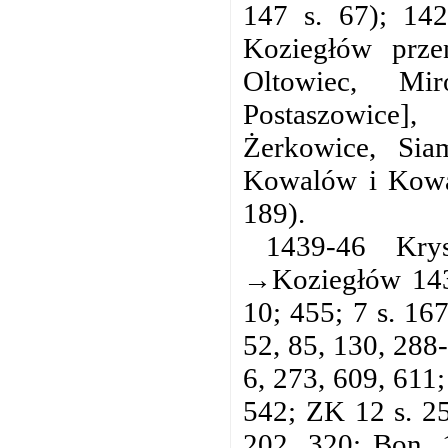
147 s. 67); 14
Koziegłów prze
Oltowiec, Mir
Postaszowice],
Żerkowice, Sia
Kowalów i Kowali
189).
1439-46 Kry
→Koziegłów 1434
10; 455; 7 s. 167
52, 85, 130, 288-
6, 273, 609, 611
542; ZK 12 s. 25
202, 320; Bon. 