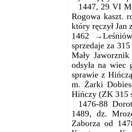
1447, 29 VI Ma
Rogowa kaszt. ro
który ręczył Jan 
1462 →Leśniów 
sprzedaje za 315
Mały Jaworznik 
odsyła na wiec 
sprawie z Hińczą
m. Żarki Dobies
Hińczy (ZK 315 s
1476-88 Dorot
1489, dz. Mroz
Zaborza od 147