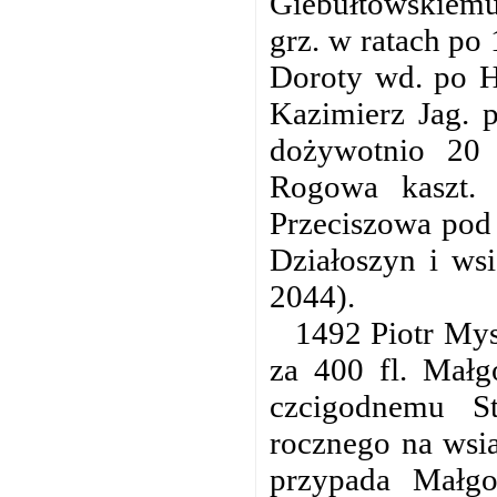
Giebułtowskiemu
grz. w ratach po 
Doroty wd. po H
Kazimierz Jag. 
dożywotnio 20 
Rogowa kaszt. 
Przeciszowa pod 
Działoszyn i ws
2044).
1492 Piotr Mys
za 400 fl. Małgo
czcigodnemu S
rocznego na wsi
przypada Małgo