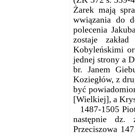
Żarek mają spr
wwiązania do d
polecenia Jakuba
zostaje zakła
Kobyleńskimi o
jednej strony a 
br. Janem Gieb
Koziegłów, z drug
być powiadomion
[Wielkiej], a Kr
1487-1505 Piot
następnie dz.
Przeciszowa 147