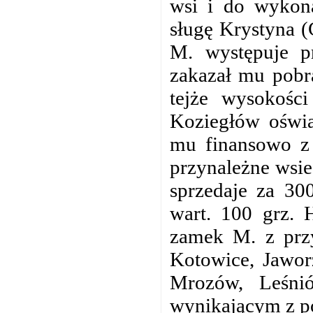
wsi i do wykona
sługę Krystyna (
M. występuje p
zakazał mu pobra
tejże wysokośc
Koziegłów oświa
mu finansowo z 
przynależne wsie
sprzedaje za 30
wart. 100 grz. 
zamek M. z prz
Kotowice, Jawor
Mrozów, Leśnió
wynikającym z po