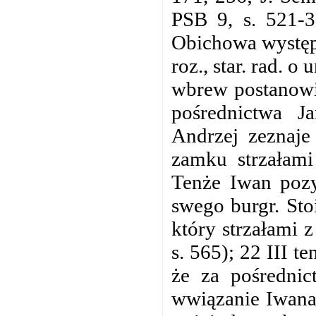
PSB 9, s. 521-3
Obichowa występ
roz., star. rad.
wbrew postanowi
pośrednictwa J
Andrzej zeznaje
zamku strzałami
Tenże Iwan pozy
swego burgr. Sto
który strzałami 
s. 565); 22 III t
że za pośrednic
wwiązanie Iwana