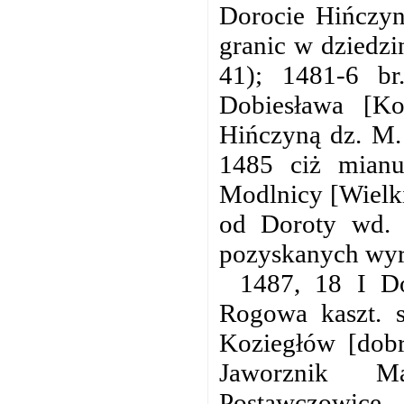
Dorocie Hińczyn
granic w dziedzi
41); 1481-6 br
Dobiesława [Ko
Hińczyną dz. M. 
1485 ciż mianu
Modlnicy [Wielk
od Doroty wd. 
pozyskanych wyro
1487, 18 I D
Rogowa kaszt. s
Koziegłów [dob
Jaworznik Ma
Postawczowice,