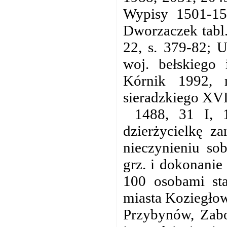
Wypisy 1501-151
Dworzaczek tabl
22, s. 379-82; 
woj. bełskiego 
Kórnik 1992, 
sieradzkiego XVI
1488, 31 I, 
dzierżycielkę 
nieczynieniu s
grz. i dokonanie
100 osobami sta
miasta Koziegłow
Przybynów, Zabo