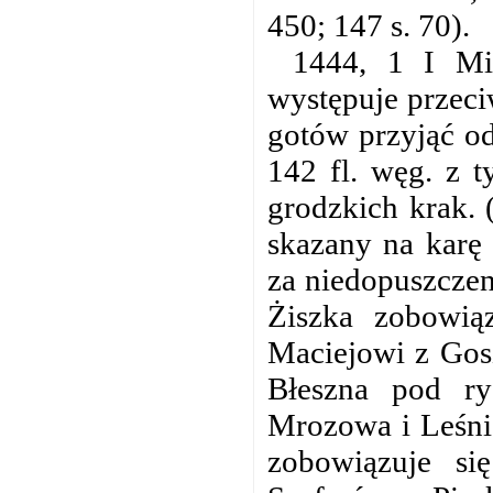
450; 147 s. 70).
1444, 1 I Mi
występuje przec
gotów przyjąć o
142 fl. węg. z 
grodzkich krak. 
skazany na karę
za niedopuszczen
Żiszka zobowiąz
Maciejowi z Gosz
Błeszna pod r
Mrozowa i Leśnio
zobowiązuje si