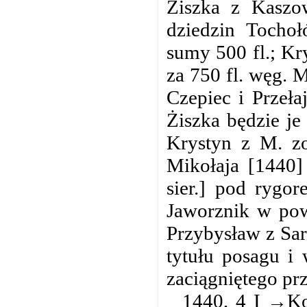
Żiszka z Kaszow
dziedzin Tocho
sumy 500 fl.; Kr
za 750 fl. węg. 
Czepiec i Przeła
Żiszka będzie je
Krystyn z M. zo
Mikołaja [1440]
sier.] pod rygo
Jaworznik
w pow
Przybysław z Sar
tytułu posagu i 
zaciągniętego pr
1440, 4 I →Ko