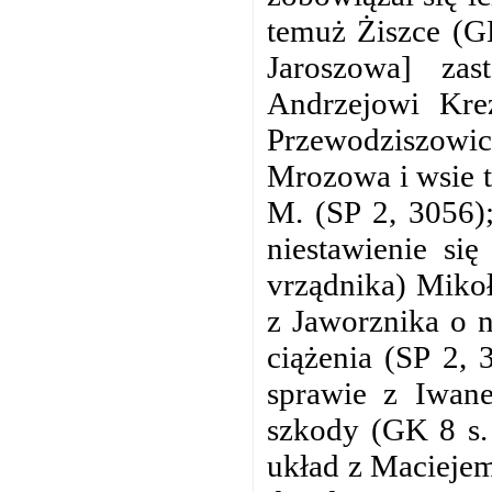
temuż Żiszce (GK
Jaroszowa] za
Andrzejowi Kre
Przewodziszow
Mrozowa i wsie t
M. (SP 2, 3056)
niestawienie się
vrządnika) Mikoł
z Jaworznika o 
ciążenia (SP 2,
sprawie z Iwan
szkody (GK 8 s.
układ z Maciejem