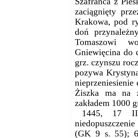
Szafrańca z Pies
zaciągnięty prz
Krakowa, pod r
doń przynależn
Tomaszowi wo
Gniewięcina do 
grz. czynszu roc
pozywa Krystyna 
nieprzeniesienie
Żiszka ma na 
zakładem 1000 gr
1445, 17 I
niedopuszczenie
(GK 9 s. 55); 6