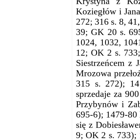
Krystyna z Koz
Koziegłów i Jana
272; 316 s. 8, 41,
39; GK 20 s. 695
1024, 1032, 1041
12; OK 2 s. 733
Siestrzeńcem z 
Mrozowa przełożo
315 s. 272); 1
sprzedaje za 90
Przybynów i Zab
695-6); 1479-80 
się z Dobiesławe
9; OK 2 s. 733);