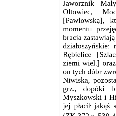
Jaworznik Mał
Oltowiec, Mo
[Pawłowską], k
momentu przeję
bracia zastawia
działoszyńskie:
Rębielice [Szla
ziemi wiel.] oraz
on tych dóbr zwr
Niwiska, pozost
grz., dopóki 
Myszkowski i Hi
jej płacił jaką
(ZK 372 s. 539-4