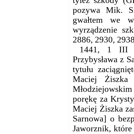
tyleż szkody (G
pozywa Mik. Si
gwałtem we ws
wyrządzenie sz
2886, 2930, 2938
1441, 1 III
Przybysława z S
tytułu zaciągni
Maciej Żiszka
Młodziejowski
porękę za Kryst
Maciej Żiszka z
Sarnowa] o bezp
Jaworznik, które