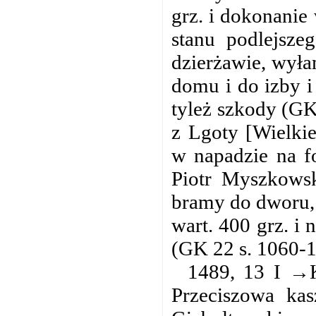
grz. i dokonanie
stanu podlejsze
dzierżawie, wyła
domu i do izby i
tyleż szkody (GK
z Lgoty [Wielkie
w napadzie na f
Piotr Myszkowsk
bramy do dworu, 
wart. 400 grz. i
(GK 22 s. 1060-1;
1489, 13 I →K
Przeciszowa kas