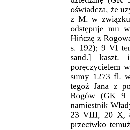
oświadcza, że uz
z M. w związku 
odstępuje mu w
Hińczę z Rogowa 
s. 192); 9 VI t
sand.] kaszt. 
poręczycielem w
sumy 1273 fl. w
tegoż Jana z p
Rogów (GK 9 s
namiestnik Wład
23 VIII, 20 X,
przeciwko temuż