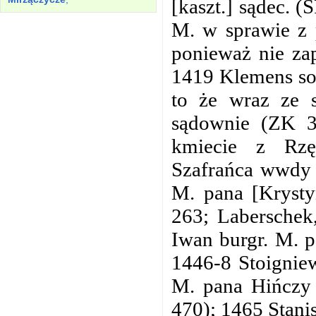
[kaszt.] sądec. 
M. w sprawie z 
ponieważ nie zap
1419 Klemens soł
to że wraz ze 
sądownie (ZK 3
kmiecie z Rzę
Szafrańca wwdy 
M. pana [Krysty
263; Laberschek
Iwan burgr. M. 
1446-8 Stoigniew
M. pana Hińczy 
470); 1465 Stani