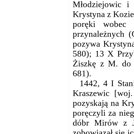
Młodziejowic i
Krystyna z Kozie
poręki wobec 
przynależnych (
pozywa Krystyna 
580); 13 X Przy
Żiszkę z M. do 
681).
1442, 4 I Stan
Kraszewic [woj. 
pozyskają na Krys
poręczyli za nie
dóbr Mirów z J
zobowiązał się i