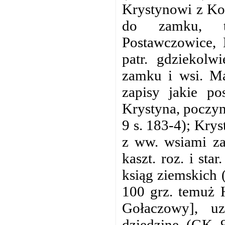
Krystynowi z Ko
do zamku, tj
Postawczowice,
patr. gdziekolw
zamku i wsi. Ma
zapisy jakie p
Krystyna, poczyn
9 s. 183-4); Kry
z ww. wsiami za
kaszt. roz. i st
ksiąg ziemskich 
100 grz. temuż 
Gołaczowy], u
dziedzinę (GK 9