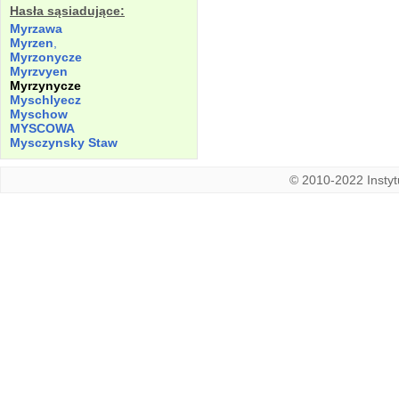
Hasła sąsiadujące:
Myrzawa
Myrzen
,
Myrzonycze
Myrzvyen
Myrzynycze
Myschlyecz
Myschow
MYSCOWA
Mysczynsky
Staw
© 2010-2022 Instytu