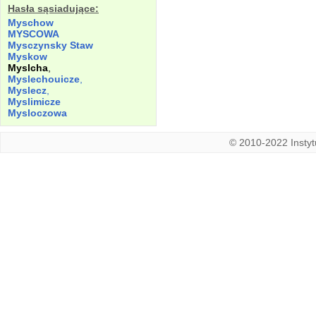
Hasła sąsiadujące:
Myschow
MYSCOWA
Mysczynsky
Staw
Myskow
Myslcha
,
Myslechouicze
,
Myslecz
,
Myslimicze
Mysloczowa
© 2010-2022 Instytu