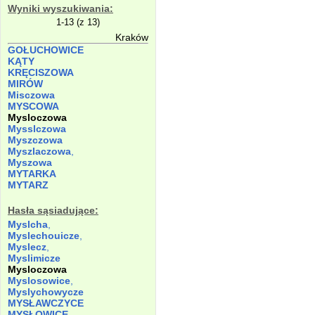
Wyniki wyszukiwania:
1-13 (z 13)
Kraków
GOŁUCHOWICE
KĄTY
KRĘCISZOWA
MIRÓW
Misczowa
MYSCOWA
Mysloczowa
Mysslczowa
Myszczowa
Myszlaczowa
,
Myszowa
MYTARKA
MYTARZ
Hasła sąsiadujące:
Myslcha
,
Myslechouicze
,
Myslecz
,
Myslimicze
Mysloczowa
Myslosowice
,
Myslychowycze
MYSŁAWCZYCE
MYSŁOWICE