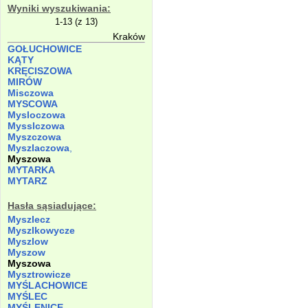
Wyniki wyszukiwania:
1-13 (z 13)
Kraków
GOŁUCHOWICE
KĄTY
KRĘCISZOWA
MIRÓW
Misczowa
MYSCOWA
Mysloczowa
Mysslczowa
Myszczowa
Myszlaczowa
,
Myszowa
MYTARKA
MYTARZ
Hasła sąsiadujące:
Myszlecz
Myszlkowycze
Myszlow
Myszow
Myszowa
Mysztrowicze
MYŚLACHOWICE
MYŚLEC
MYŚLENICE