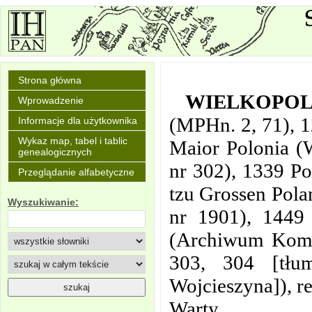
Strona główna
WIELKOPO
Wprowadzenie
(MPHn. 2, 71), 1
Informacje dla użytkownika
Wykaz map, tabel i tablic
Maior Polonia (
genealogicznych
nr 302), 1339 Po
Przeglądanie alfabetyczne
tzu Grossen Pola
Wyszukiwanie:
nr 1901), 1449
(Archiwum Komis
303, 304 [tłum
Wojcieszyna]), r
Warty.