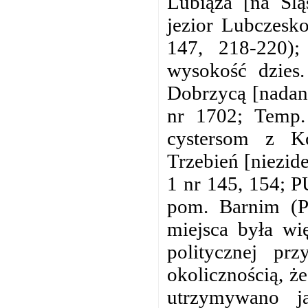
Lubiąża [na Ślą
jezior Lubczesko
147, 218-220);
wysokość dzies.
Dobrzycą [nadan
nr 1702; Temp.
cystersom z K
Trzebień [niezid
1 nr 145, 154; P
pom. Barnim (PU
miejsca była wi
politycznej prz
okolicznością, ż
utrzymywano ja