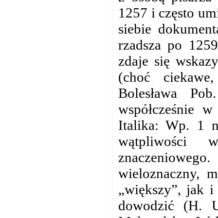
1257 i często um
siebie dokumenta
rzadsza po 1259
zdaje się wskaz
(choć ciekawe,
Bolesława Pob
współcześnie w
Italika: Wp. 1 
wątpliwości 
znaczeniowego. 
wieloznaczny, 
„większy”, jak i
dowodzić (H. U