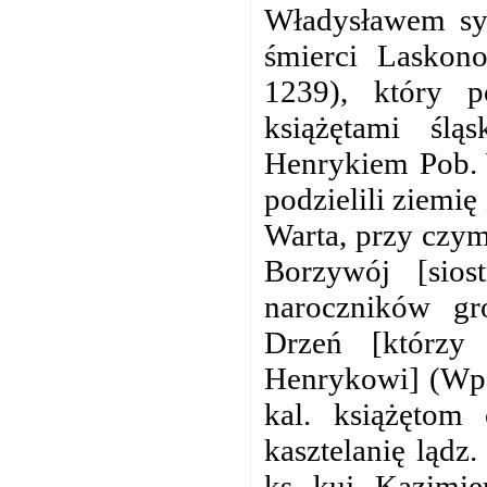
Władysławem sy
śmierci Laskon
1239), który
p
książętami śl
Henrykiem Pob. 
podzielili ziemię
Warta, przy czym
Borzywój [sios
naroczników gr
Drzeń [którzy 
Henrykowi] (Wp.
kal. książętom
kasztelanię lądz
ks. kuj. Kazimie