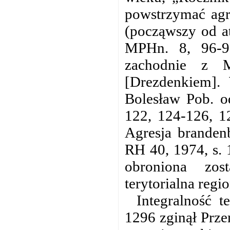
powstrzymać agr
(począwszy od a
MPHn. 8, 96-97
zachodnie z M
[Drezdenkiem]. 
Bolesław Pob. o
122, 124-126, 1
Agresja branden
RH 40, 1974, s. 
obroniona zost
terytorialna regi
Integralność 
1296 zginął Prze