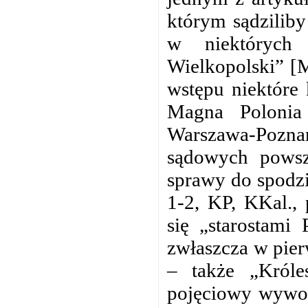
którym sądziliby
w niektórych 
Wielkopolski” [M
wstępu niektóre
Magna Polonia 
Warszawa-Pozn
sądowych powsze
sprawy do spodzi
1-2, KP, KKal., 
się „starostami 
zwłaszcza w pier
– także „Króle
pojęciowy wywoł