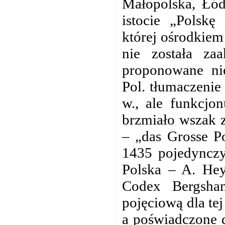
Małopolska, Łód
istocie „Polskę
której ośrodkiem 
nie została za
proponowane nie
Pol. tłumaczeni
w., ale funkcjo
brzmiało wszak z
– „das Grosse Po
1435 pojedynczy 
Polska – A. He
Codex Bergsha
pojęciową dla tej
a poświadczone d