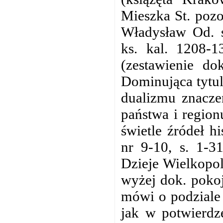
Mieszka St. pozos
Władysław Od. s
ks. kal. 1208-1
(zestawienie do
Dominująca tytul
dualizmu znacze
państwa i regio
świetle źródeł h
nr 9-10, s. 1-3
Dzieje Wielkopol
wyżej dok. poko
mówi o podziale 
jak w potwierdz