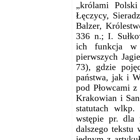
„królami Polski
Łęczycy, Sierad
Balzer, Królest
336 n.; I. Sułk
ich funkcja w
pierwszych Jagi
73), gdzie poję
państwa, jak i W
pod Płowcami z 
Krakowian i Sa
statutach wlkp.
wstępie pr. dla
dalszego tekstu 
jednym z artyku