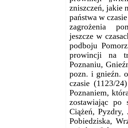
zniszczeń, jakie
państwa w czasie
zagrożenia po
jeszcze w czasa
podboju Pomorza
prowincji na t
Poznaniu, Gnieź
pozn. i gnieźn.
czasie (1123/24
Poznaniem, która
zostawiając po 
Ciążeń, Pyzdry,
Pobiedziska, Wr