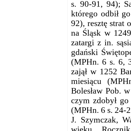
s. 90-91, 94); S
którego odbił g
92), resztę stra
na Śląsk w 1249
zatargi z in. są
gdański Świętope
(MPHn. 6 s. 6, 
zajął w 1252 Ba
miesiącu (MPH
Bolesław Pob. w 
czym zdobył go 
(MPHn. 6 s. 24-2
J. Szymczak, Wa
wieku, „Rocznik 