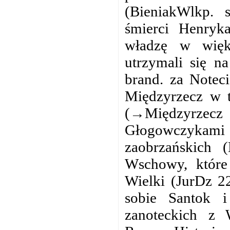
(BieniakWlkp. 
śmierci Henryk
władzę w więks
utrzymali się n
brand. za Notec
Międzyrzecz w t
(→Międzyrzecz
Głogowczykam
zaobrzańskich 
Wschowy, które
Wielki (JurDz 2
sobie Santok 
zanoteckich z 