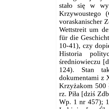
stało się w wy
Krzywoustego (
voraskanischer Z
Wettstreit um d
für die Geschich
10-41), czy dopi
Historia poli
średniowieczu [
124). Stan ta
dokumentami z XI
Krzyżakom 500 ł
rz. Piła [dziś Z
Wp. 1 nr 457); 1