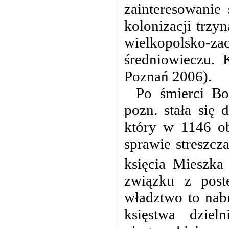
zainteresowanie
kolonizacji trzy
wielkopolsko
średniowieczu. K
Poznań 2006).
Po śmierci B
pozn. stała się 
który w 1146 ob
sprawie streszcz
księcia Mieszka
związku z postę
władztwo to nab
księstwa dziel