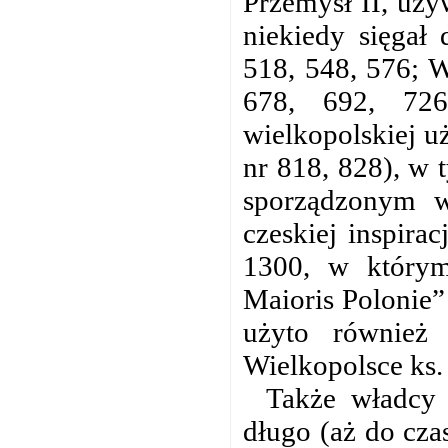
Przemysł II, uży
niekiedy sięgał
518, 548, 576; W
678, 692, 726,
wielkopolskiej u
nr 818, 828), w
sporządzonym w
czeskiej inspira
1300, w którym
Maioris Polonie”
użyto również
Wielkopolsce ks.
Także władcy
długo (aż do cza