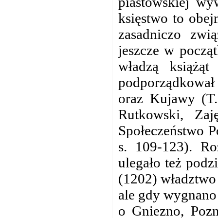
piastowskiej wy
księstwo to obej
zasadniczo zwią
jeszcze w począ
władzą książą
podporządkował 
oraz Kujawy (T. 
Rutkowski, Zaj
Społeczeństwo Po
s. 109-123). Ro
ulegało też pod
(1202) władztwo 
ale gdy wygnano 
o Gniezno, Pozn