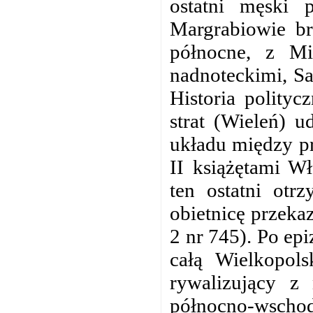
ostatni męski pr
Margrabiowie br
północne, z Mi
nadnoteckimi, S
Historia polityc
strat (Wieleń) 
układu między p
II książętami W
ten ostatni ot
obietnicę przeka
2 nr 745). Po ep
całą Wielkopol
rywalizujący z
północno-wsc