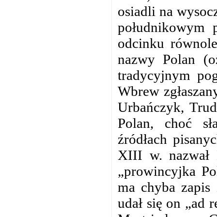
osiadli na wysoc
południkowym 
odcinku równol
nazwy Polan (oz
tradycyjnym pog
Wbrew zgłaszany
Urbańczyk, Trud
Polan, choć sł
źródłach pisany
XIII w. nazwał 
„prowincyjka Po
ma chyba zapis 
udał się on „ad 