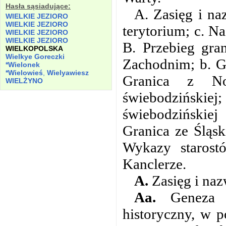
Hasła sąsiadujące:
A. Zasięg i na
WIELKIE
JEZIORO
WIELKIE
JEZIORO
terytorium; c. N
WIELKIE
JEZIORO
WIELKIE
JEZIORO
B. Przebieg gra
WIELKOPOLSKA
Wielkye
Goreczki
Zachodnim; b. G
*Wielonek
*Wielowieś
,
Wielyawiesz
Granica z N
WIELŻYNO
świebodziński
świebodzińskiej
Granica ze Śląs
Wykazy starostó
Kanclerze.
A.
Zasięg i naz
Aa.
Geneza re
historyczny, w 