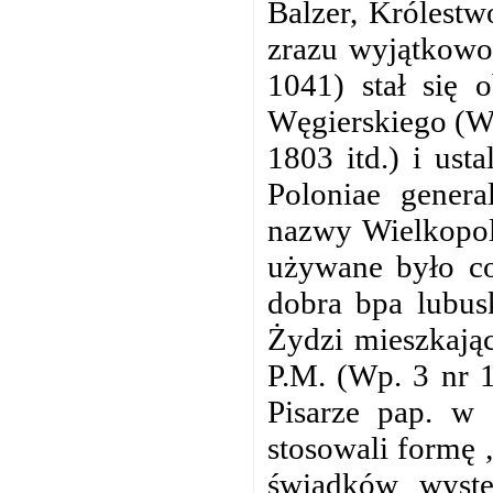
Balzer, Królestwo
zrazu wyjątkowo 
1041) stał się 
Węgierskiego (Wp
1803 itd.) i ust
Poloniae genera
nazwy Wielkopol
używane było cor
dobra bpa lubus
Żydzi mieszkają
P.M. (Wp. 3 nr 1
Pisarze pap. w 
stosowali formę 
świadków wyst