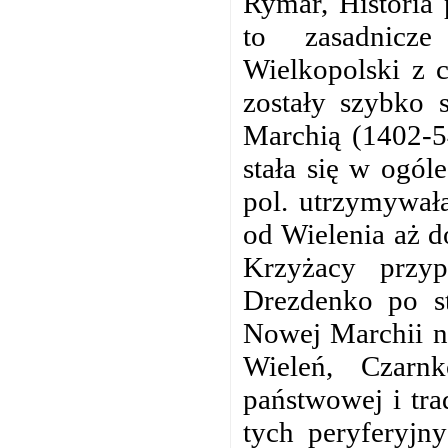
Rymar, Historia 
to zasadnicze 
Wielkopolski z 
zostały szybko 
Marchią (1402-5
stała się w ogól
pol. utrzymywała
od Wielenia aż d
Krzyżacy przyp
Drezdenko po st
Nowej Marchii na
Wieleń, Czarn
państwowej i tra
tych peryferyjny