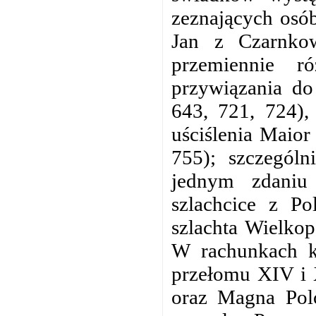
zeznających osób
Jan z Czarnko
przemiennie r
przywiązania do
643, 721, 724),
uściślenia Maior
755); szczególn
jednym zdaniu
szlachcice z Po
szlachta Wielkop
W rachunkach k
przełomu XIV i 
oraz Magna Polo