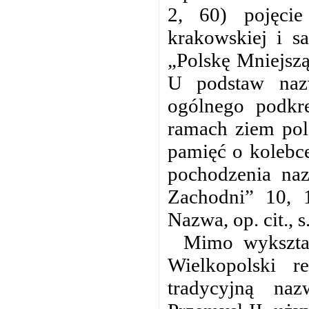
2, 60) pojęci
krakowskiej i s
„Polskę Mniejszą
U podstaw nazw
ogólnego podkre
ramach ziem pol
pamięć o kolebce
pochodzenia naz
Zachodni” 10, 1
Nazwa, op. cit., s
Mimo wykształ
Wielkopolski r
tradycyjną naz