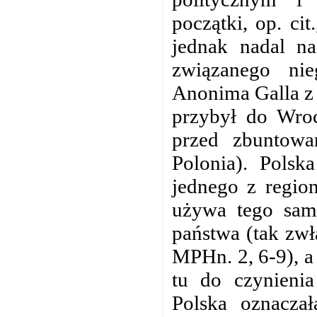
początki, op. ci
jednak nadal na
związanego ni
Anonima Galla z 
przybył do Wroc
przed zbuntow
Polonia). Polsk
jednego z regio
używa tego same
państwa (tak zwł
MPHn. 2, 6-9), a
tu do czynieni
Polska oznaczał