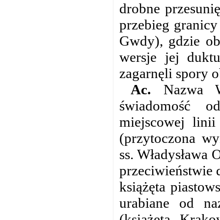
drobne przesunię
przebieg granicy
Gwdy), gdzie obi
wersje jej duk
zagarnęli spory 
Ac.
Nazwa Wie
świadomość od
miejscowej lini
(przytoczona wy
ss. Władysława O
przeciwieństwie
książęta piastow
urabiane od na
(książęta Krako