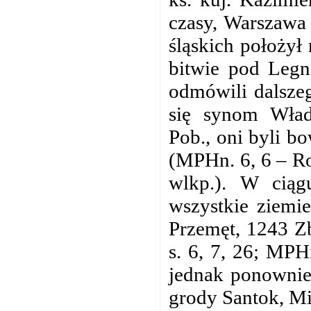
czasy, Warszawa 
śląskich położy
bitwie pod Legn
odmówili dalsze
się synom Wład
Pob., oni byli b
(MPHn. 6, 6 – Ro
wlkp.). W ciągu
wszystkie ziemie
Przemęt, 1243 Z
s. 6, 7, 26; MPH
jednak ponownie
grody Santok, M