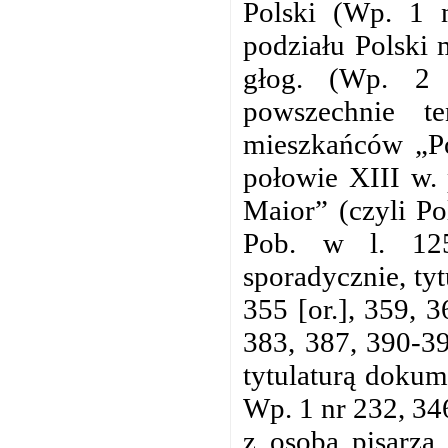
Polski (Wp. 1 
podziału Polski
głog. (Wp. 2 
powszechnie t
mieszkańców „Po
połowie XIII w. 
Maior” (czyli Po
Pob. w l. 125
sporadycznie, ty
355 [or.], 359, 
383, 387, 390-39
tytulaturą dokum
Wp. 1 nr 232, 34
z osobą pisarza