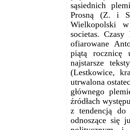
sąsiednich plem
Prosną (Z. i S
Wielkopolski w
societas. Czasy 
ofiarowane Ant
piątą rocznicę
najstarsze teks
(Lestkowice, kr
utrwalona ostat
głównego plemi
źródłach występuj
z tendencją do 
odnoszące się j
politycznym i