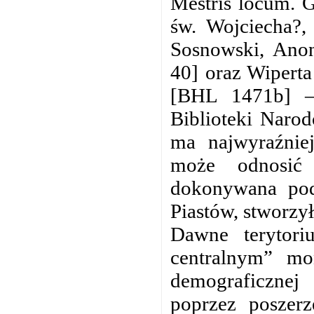
Mestris locum. G
św. Wojciecha?,
Sosnowski, Anon
40] oraz Wiperta
[BHL 1471b] – 
Biblioteki Narod
ma najwyraźniej
może odnosić 
dokonywana pod
Piastów, stworzy
Dawne terytori
centralnym” mo
demograficznej 
poprzez poszerz