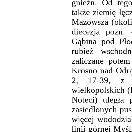
gnieźn. Od tego
także ziemię łęc
Mazowsza (okoli
diecezja pozn.
Gąbina pod Pło
rubież wschod
zaliczane potem
Krosno nad Odrą
2, 17-39, z m
wielkopolskich (
Noteci) uległa 
zasiedlonych pus
więcej wododzia
linii górnej Myś