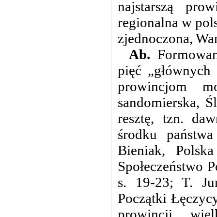
najstarszą pro
regionalna w pol
zjednoczona, War
Ab.
Formowani
pięć „głównych 
prowincjom mo
sandomierska, Ś
resztę, tzn. da
środku państwa
Bieniak, Polska
Społeczeństwo Po
s. 19-23; T. Ju
Początki Łęczycy
prowincji „wie