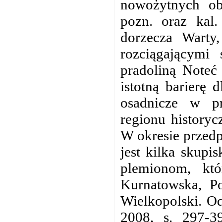
nowożytnych ob
pozn. oraz kal.
dorzecza Warty
rozciągającymi 
pradoliną Noteć
istotną barierę 
osadnicze w pr
regionu historyc
W okresie przed
jest kilka skup
plemionom, kt
Kurnatowska, Po
Wielkopolski. O
2008, s. 297-39