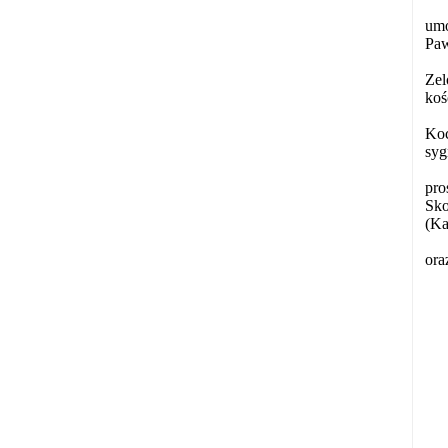
umo
Paw
Zel
koś
Koc
syg
pro
Sko
(Ka
ora