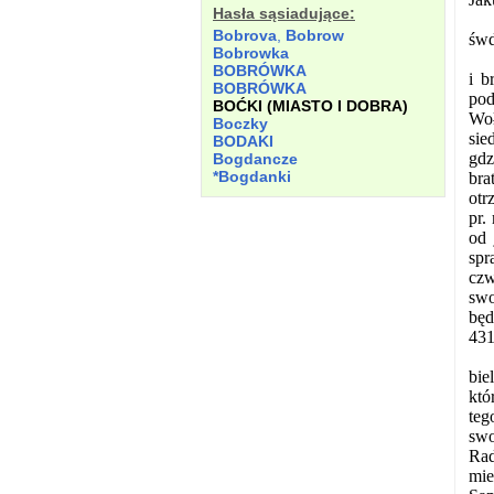
Hasła sąsiadujące:
Bobrova
,
Bobrow
śwd
Bobrowka
BOBRÓWKA
i b
BOBRÓWKA
pod
BOĆKI (MIASTO I DOBRA)
Woł
Boczky
sie
BODAKI
gdz
Bogdancze
*Bogdanki
bra
otr
pr.
od 
spr
czw
swo
będ
431
bie
któ
teg
swo
Rad
mie