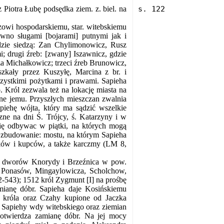
Piotra Łubę podsędka ziem. z. biel. na
zowi hospodarskiemu, star. witebskiemu
wno sługami [bojarami] putnymi jak i
dzie siedzą: Zan Chylimonowicz, Rusz
; drugi źreb: [zwany] Iszawnicz, gdzie
a Michałkowicz; trzeci źreb Brunowicz,
zkały przez Kuszyłę, Marcina z br. i
szystkimi pożytkami i prawami. Sapieha
ról zezwala też na lokację miasta na
wne jemu. Przyszłych mieszczan zwalnia
piehę wójta, który ma sądzić wszelkie
e na dni Ś. Trójcy, ś. Katarzyny i w
 się odbywac w piątki, na których mogą
 zbudowanie: mostu, na którym Sapieha
ików i kupców, a także karczmy (LM 8,
ie dworów Knorydy i Brzeźnica w pow.
, Ponasów, Mingaylowicza, Scholchow,
2-543); 1512 król Zygmunt [I] na prośbę
mianę dóbr. Sapieha daje Kosińskiemu
 króla oraz Czahy kupione od Jaczka
a Sapiehy wdy witebskiego oraz ziemian
potwierdza zamianę dóbr. Na jej mocy