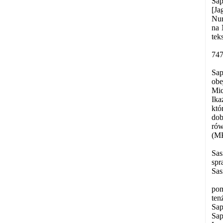
Sap
[Ja
Nur
na 
tek
747
Sap
obe
Mic
Ika
któ
dob
rów
(MK
Sas
spr
Sas
pom
ten
Sap
Sap