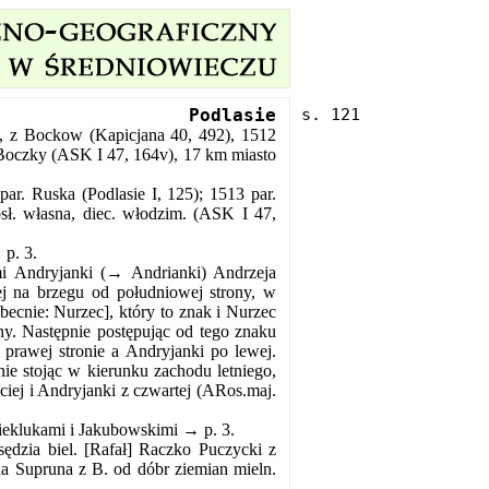
Podlasie
 z Bockow (Kapicjana 40, 492), 1512
oczky (ASK I 47, 164v), 17 km miasto
par. Ruska (Podlasie I, 125); 1513 par.
osł. własna, diec. włodzim. (ASK I 47,
 p. 3.
mi Andryjanki (→ Andrianki) Andrzeja
ej na brzegu od południowej strony, w
becnie: Nurzec], który to znak i Nurzec
rony. Następnie postępując od tego znaku
prawej stronie a Andryjanki po lewej.
ie stojąc w kierunku zachodu letniego,
eciej i Andryjanki z czwartej (ARos.maj.
Sieklukami i Jakubowskimi → p. 3.
sędzia biel. [Rafał] Raczko Puczycki z
ina Supruna z B. od dóbr ziemian mieln.