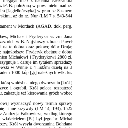
 niegdyś miał z nadania Aleksandra
wieś B. położoną w pow. mieln. nad rz.
dra [Jagiellończyka] w gran. z: Sasinem
skimi, aż do rz. Nur (LM 7 s. 543-544
testament w Mordach (AGAD, dok. perg.
ław., Michała i Fryderyka ss. zm. Jana
ez nich w B. Najstarszy z braci: Paweł
 na te dobra oraz połowę dóbr Druja;
a; najmłodszy: Fryderyk obejmuje dobra
inien Michałowi i Fryderykowi 2800 zł,
ezygnuje i daruje im tytułem sprzedaży
wski w Wilnie z 4 ludźmi dzielą na 3
kładem 1000 kóp [gr] należnych wlk. ks.
którą wniósł na niego dworzanin [król.]
yce i ograbił. Król poleca rozpatrzeć
r, zakazuje też kierowania gróźb wobec
łdowi] wyznaczyć nowy termin sprawy
ię i inne krzywdy (LM 14, 193); 1525
zez Andrzeja Falkowicza, według którego
 właścicielem [B.] był jego br. Michał
rzeczy. Król wysyła dworzanina Bohdana