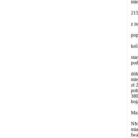
mie
215
z i
pop
kró
sta
pod
dób
mie
zł 
pob
380
boj
Maz
NMP
mia
Iwa