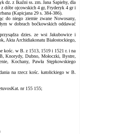
yk dz. z Ikaźni ss. zm. Jana Sapiehy, dla
 z dóbr ojcowskich 4 gr, Fryderyk 4 gr i
rbana (Kapicjana 29 s. 384-386).
jąc do niego ziemie zwane Nowosany,
adłym w dobrach boćkowskich oddawać
przysądza dzies. ze wsi Jakubowice i
ok, Akta Archidiakonatu Białostockiego,
 kośc. w B. z 1513, 1519 i 1521 r. i na
: B, Knorydy, Dubno, Mołoczki, Bystre,
ienie, Kochany, Pawła Stępkowskiego
ania na rzecz kośc. katolickiego w B.
etuvosKat. nr 155 155;