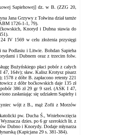
ykowej Sapiehowej] dz. w B. (ZZG 20,
 syna Jana Grzywy z Tołwina dział tamże
NGABM 1726-1-1, 79).
ćkowskich, Knoryd i Dubna stawia do
451).
24 IV 1569 w celu złożenia przysięgi
 na Podlasiu i Litwie. Bohdan Sapieha
norydami i Dubnem oraz z trzecim folw.
ługę Bużyńskiego płaci pobór z całych
 47, 164v); sław. Kalisz Krotysz pisarz
); 1578 z dóbr B. zapłacono retenty 221
otowicz z dóbr boćkowskich daje 135 zł
pobór 386 zł 29 gr 9 szel. (ASK I 47,
iono zasłaniając się udziałem Sapiehy i
yniec wójt z B., mąż Zofii z Morzów
katolicki pw. Ducha Ś., Wniebowzięcia
Wyznacza dzies. po 6 gr szerokich lit. z
orów Dubno i Knorydy. Dodaje młynarza
ynarską (Kapicjana 29 s. 381-384).