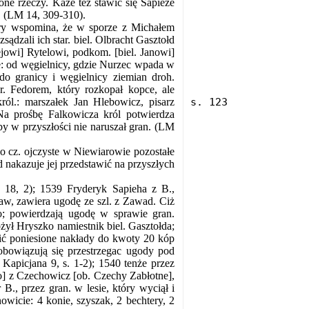
ne rzeczy. Każe też stawić się Sapieże
. (LM 14, 309-310).
tóry wspomina, że w sporze z Michałem
sądzali ich star. biel. Olbracht Gasztołd
ejowi] Rytelowi, podkom. [biel. Janowi]
e: od węgielnicy, gdzie Nurzec wpada w
o granicy i węgielnicy ziemian droh.
r. Fedorem, który rozkopał kopce, ale
król.: marszałek Jan Hlebowicz, pisarz
Na prośbę Falkowicza król potwierdza
aby w przyszłości nie naruszał gran. (LM
o cz. ojczyste w Niewiarowie pozostałe
d nakazuje jej przedstawić na przyszłych
 18, 2); 1539 Fryderyk Sapieha z B.,
aw, zawiera ugodę ze szl. z Zawad. Ciż
o; powierdzają ugodę w sprawie gran.
ył Hryszko namiestnik biel. Gasztołda;
ić poniesione nakłady do kwoty 20 kóp
obowiązują się przestrzegac ugody pod
 Kapicjana 9, s. 1-2); 1540 tenże przez
o] z Czechowicz [ob. Czechy Zabłotne],
B., przez gran. w lesie, który wyciął i
wicie: 4 konie, szyszak, 2 bechtery, 2