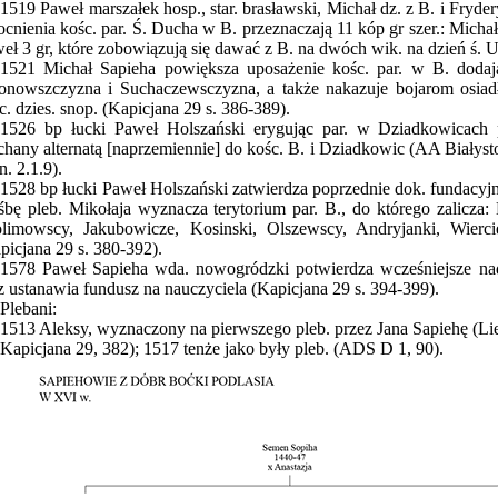
1519 Paweł marszałek hosp., star. brasławski, Michał dz. z B. i Fryder
cnienia kośc. par. Ś. Ducha w B. przeznaczają 11 kóp gr szer.: Michał
eł 3 gr, które zobowiązują się dawać z B. na dwóch wik. na dzień ś. U
1521 Michał Sapieha powiększa uposażenie kośc. par. w B. doda
onowszczyzna i Suchaczewsczyzna, a także nakazuje bojarom osi
c. dzies. snop. (Kapicjana 29 s. 386-389).
1526 bp łucki Paweł Holszański erygując par. w Dziadkowicach 
hany alternatą [naprzemiennie] do kośc. B. i Dziadkowic (AA Białyst
n. 2.1.9).
1528 bp łucki Paweł Holszański zatwierdza poprzednie dok. fundacyjne
śbę pleb. Mikołaja wyznacza terytorium par. B., do którego zalicza
limowscy, Jakubowicze, Kosinski, Olszewscy, Andryjanki, Wierc
picjana 29 s. 380-392).
1578 Paweł Sapieha wda. nowogródzki potwierdza wcześniejsze nad
z ustanawia fundusz na nauczyciela (Kapicjana 29 s. 394-399).
Plebani:
1513 Aleksy, wyznaczony na pierwszego pleb. przez Jana Sapiehę (Li
Kapicjana 29, 382); 1517 tenże jako były pleb. (ADS D 1, 90).