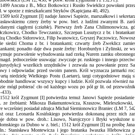
1499 Ancuta z B., Micz Botkowicz i Rusiło Swieklicz powołani przez 
. w sporze z mieszkańcami Stryków (Kapicjana 40, 492).
1509 król Zygmunt [I] nadaje Janowi Sapieże, marszałkowi i sekretar
rasławskiemu cztery źreby w pow. biel. z ludźmi zwanymi B. zaró
danymi ciągłymi (
cziahłe
). Pierwszy źreb Zana Chilimonowicza, g
czkowicz, Chodko Tewczanicz, Szczepan Lusutycz z br. i bratankami
dzą Chodko Sidorowicz, Filip Iwanowicz, Gryszej Paczowicz, Nowosz
ie siedzi Choma z br. i bratankami; czwarty źreb Zweklicz zamies
tankami; ponadto daje dwa puste źreby: Horoburdyn i Zylinski, ze w
zymuje pozwolenie wybudowania nad rzeką Nurem zamku obronnego. K
 magd. jednocześnie usuwając zwyczaje pr. ruskiego i innego przeci
jursydykcji wszelkich urzędników i zezwala na powołanie przez Sa
awy i odpowiadac przed swoim panem. Król wyznacza jarmarki roczn
artą niedzielę Wielkiego Postu (Laetare), targi cotygodniowe mają
bodnie handlowac wszyscy kupcy i ludzie. Król pozwala również na
zie mógł pobierać cło od każdego wozu po pół gr lit. od przewoźn
-433).
1512 król Zygmunt [I] potwierdza temuż Janowi Sapieże posiadan
l. ze źrebiami: Mikosza Bałamuntowicza, Kraszow, Mieleszkowski
re wcześniej posiadał zdrajca Michał Siemionowicz Braniec (LM 7, 54
oż oraz Leonarda Kosińskiego potwierdza dokonaną przez nich za
je dobra w pow. droh.: Lisowo, Narojczyce i Bryki wysłużone u
omskiego za Dubno w z. biel.; 1512 król Zygmunt [I] na prośbę Jan
ln.: Stanisława Montewicza i jego bratanka Iwaszka Hlebowicza 