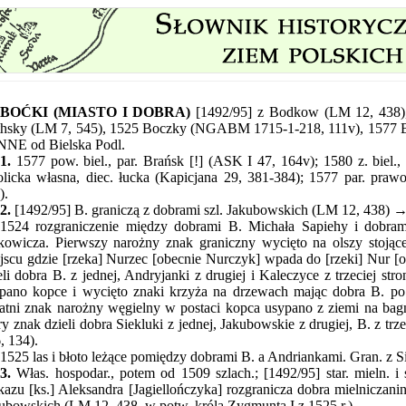
BOĆKI (MIASTO I DOBRA)
[1492/95] z Bodkow (LM 12, 438),
hsky (LM 7, 545), 1525 Boczky (NGABM 1715-1-218, 111v), 1577 B
NNE od Bielska Podl.
1.
1577 pow. biel., par. Brańsk [!] (ASK I 47, 164v); 1580 z. biel., 
olicka własna, diec. łucka (Kapicjana 29, 381-384); 1577 par. praw
).
2.
[1492/95] B. graniczą z dobrami szl. Jakubowskich (LM 12, 438) →
1524 rozgraniczenie między dobrami B. Michała Sapiehy i dobra
kowicza. Pierwszy narożny znak graniczny wycięto na olszy stojąc
jscu gdzie [rzeka] Nurzec [obecnie Nurczyk] wpada do [rzeki] Nur [o
eli dobra B. z jednej, Andryjanki z drugiej i Kaleczyce z trzeciej st
pano kopce i wycięto znaki krzyża na drzewach mając dobra B. po 
atni znak narożny węgielny w postaci kopca usypano z ziemi na bagn
ry znak dzieli dobra Siekluki z jednej, Jakubowskie z drugiej, B. z trz
, 134).
1525 las i błoto leżące pomiędzy dobrami B. a Andriankami. Gran. z 
3.
Włas. hospodar., potem od 1509 szlach.; [1492/95] star. mieln. i 
kazu [ks.] Aleksandra [Jagiellończyka] rozgranicza dobra mielniczan
ubowskich (LM 12, 438, w potw. króla Zygmunta I z 1525 r.).