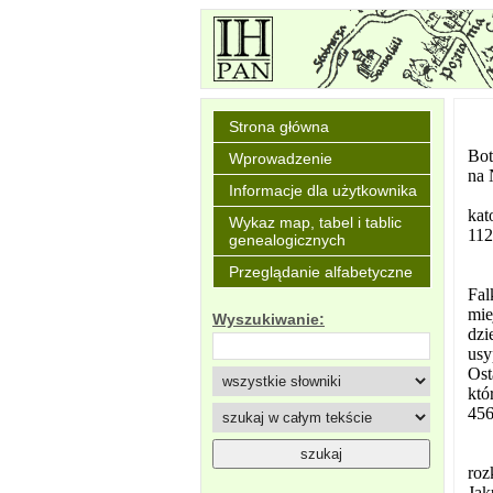
Strona główna
Bot
Wprowadzenie
na 
Informacje dla użytkownika
kat
Wykaz map, tabel i tablic
112
genealogicznych
Przeglądanie alfabetyczne
Fal
mie
Wyszukiwanie:
dzi
usy
Ost
któ
456
roz
Jak