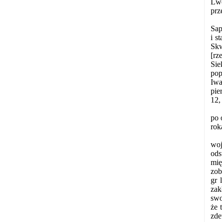
Lwo
prz
Sap
i s
Skw
[rz
Sie
pop
Iwa
pie
12,
po 
rok
woj
ods
mię
zob
gr 
zak
swo
że 
zde