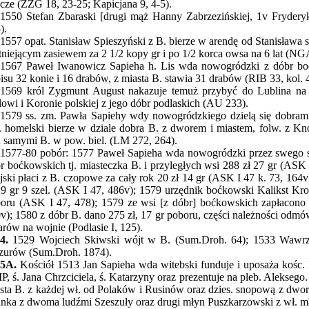
cze (ZZG 18, 23-25; Kapicjana 9, 4-5).
1550 Stefan Zbaraski [drugi mąż Hanny Zabrzezińskiej, 1v Fryder
).
1557 opat. Stanisław Spieszyński z B. bierze w arendę od Stanisława
stniejącym zasiewem za 2 1/2 kopy gr i po 1/2 korca owsa na 6 lat (
1567 Paweł Iwanowicz Sapieha h. Lis wda nowogródzki z dóbr bo
isu 32 konie i 16 drabów, z miasta B. stawia 31 drabów (RIB 33, kol. 
1569 król Zygmunt August nakazuje temuż przybyć do Lublina na 
lowi i Koronie polskiej z jego dóbr podlaskich (AU 233).
1579 ss. zm. Pawła Sapiehy wdy nowogródzkiego dzielą się dobrami
r. homelski bierze w dziale dobra B. z dworem i miastem, folw. z K
 samymi B. w pow. biel. (LM 272, 264).
1577-80 pobór: 1577 Paweł Sapieha wda nowogródzki przez swego s
r boćkowskich tj. miasteczka B. i przyległych wsi 288 zł 27 gr (ASK I
jski płaci z B. czopowe za cały rok 20 zł 14 gr (ASK I 47 k. 73, 164v
29 gr 9 szel. (ASK I 47, 486v); 1579 urzędnik boćkowski Kalikst Kr
oru (ASK I 47, 478); 1579 ze wsi [z dóbr] boćkowskich zapłacono 
v); 1580 z dóbr B. dano 275 zł, 17 gr poboru, części należności odmów
arów na wojnie (Podlasie I, 125).
4.
1529 Wojciech Skiwski wójt w B. (Sum.Droh. 64); 1533 Wawrz
urów (Sum.Droh. 1874).
5A.
Kościół 1513 Jan Sapieha wda witebski funduje i uposaża kośc. 
, ś. Jana Chrzciciela, ś. Katarzyny oraz prezentuje na pleb. Aleksego. 
sta B. z każdej wł. od Polaków i Rusinów oraz dzies. snopową z dw
nka z dwoma ludźmi Szeszuły oraz drugi młyn Puszkarzowski z wł. mł