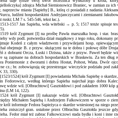
ieha daje tymże swój dwór Brzeźnica wysłużony u króla, który
giellończyka] zdrajca Michał Siemionowicz Braniec, w zamian za ich 
, naprzeciw miasta [Sapiehy] B., którą ci posiadali z nadania Aleksan
Nurcu, ludźmi hospodarskimi Andryjanczycami i ziemianami Jakubow
st ruski; LM 7 s. 545-546, tekst łac.).
1513-1517 Jan Sapieha, wda witebski → p. 5; 1517 tenże spisuje 
5).
1519 król Zygmunt [I] na prośbę Pawła marszałka hosp. i star. bras
iehy wdy podl. potwierdza dział majątkowy z tego roku, dokonany prz
jmuje Kodeń z całym władztwem i przywilejami hosp. opiewającymi
hał obejmuje B. z przyw. służącymi na te dobra i połowę dóbr Druj
źń z dobrami Orcza, Łuski i Dzisna, także z przyw. Paweł będzie w
re są zapisane na dobrach hospodarskich w Brasławiu. Za ten dług r
ra Poniemonie z dworami i dobra Hostat, Pohost, Wiata. Dwór ojco
ne cz.; br. zobowiązują się przestrzegac wieczyście podziału pod za
 33, 330).
[1523/1524] król Zygmunt [I] powiadamia Michała Sapiehę o skardze, 
in Fedorowicz, według którego Sapieha najechał jego dobra Kalecz
awę wdzie wil. [Olbrachtowi] Gasztołdowi i pod zakładem 1000 kóp g
ina (LM 14, 122).
1524 król Zygmunt [I] nakazuje wdzie wil. [Olbrachtowi Gaszto
iędzy Michałem Sapiehą i Andrzejem Falkowiczem w sporze o ziem
że król informuje Fedora Sapieżyca o skardze wniesionej na niego pr
ieha zniszczył gran. ustalone przez Olbrachta Gasztołda jeszcze gdy
ieha. Fedor miał też zabrac Falkowiczowi stada bydła i koni i inne 