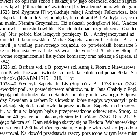
wicza do opisania szkód i nakazuje w jego obecności oddać zagrabio
ed wdą wil. [Olbrachtem Gasztołdem] i zaleca temuż poprawienie gran
1525 król Zygmunt [I] wysłuchuje relacji Andrzeja Falkowicza, k
iehą o las i błoto [leżące] pomiędzy ich dobrami B. i Andryjanczyce roz
tar. mieln. Niemira Grzymalicz. Ciż nakazali podsędkowi biel. [Andrz
arkowi i namiestnikowi biel. Kmicie dokonać rozgraniczenia. Granic
ekę] Nur pośród błot leżących pomiędzy B. i Andryjanczycami aż d
kluckich i Jakubowskich. Michał Sapieha zamienił te dobra B. z b
rawił je według
pierwotnego rozjazdu, co potwierdzili komisarze 
szko Hornostajewicz i dzierżawca skirstymoński Stanisław Skop. 
rwotne rozgraniczenie i list tychże komisarzy oraz nakazuje Sapieże, 
 384).
1525 szl. Barbara wd. z B. pozywa szl. Annę ż. Piotra z Niewiarowa 
ojcu Pawle. Pozwana twierdzi, że posiada te dobra od ponad 30 lat. Są
ach dok. (NGABM 1715-1-218, 111v).
1538-40 Fryderyk Sapieha h. Lis (Sopiha) z B.: 1538 tenże (ZZG
ewodzic podl. za pośrednictwem arbitrów, m. in. Jana Chabdy z Popł
tępują od dochodzenia na Sapieże pr. do gruntu zwanego Filipow
dzy Zawadami a źrebem Rusiłowskim, które niegdyś wyznaczył i położ
owiązują się do ich odnowienia przez podkom. Sapieha ma im zwróc
lit., w dniu w którym będzie przeprowadzone odnowienie. Strony z
ładem 40 grz. gr pol. płaconych stronie i królowi (ZZG 18 s. 21-23;
jego faktora szl. Kamieńskiego skarży się na Fiedora [Wahanowskieg
ten z niemal 200 ludzi różnego stanu, zbrojnie wkroczył do jego dóbr 
wastował. Na dowód przedstawia rzeczy porzucone w tym lesie miano