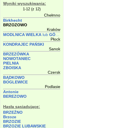
Wyniki wyszukiwania:
1-12 (z 12)
Chełmno
Birkhecht
BRZOZOWO
Kraków
MODLNICA WIELKA
lub
GÓRNA
Płock
KONDRAJEC PAŃSKI
Sanok
BRZEZÓWKA
NOWOTANIEC
PIELNIA
ZBOISKA
Czersk
BĄDKOWO
BOGLEWICE
Podlasie
Antonie
BEREZOWO
Hasła sąsiadujące:
BRZEŹNO
Brzoze
BRZOZIE
BRZOZIE LUBAWSKIE