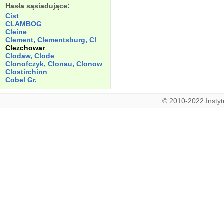
Hasła sąsiadujące:
Cist
CLAMBOG
Cleine
Clement, Clementsburg, Clemet
Clezchowar
Clodaw, Clode
Clonofczyk, Clonau, Clonow
Clostirchinn
Cobel Gr.
© 2010-2022 Instytu