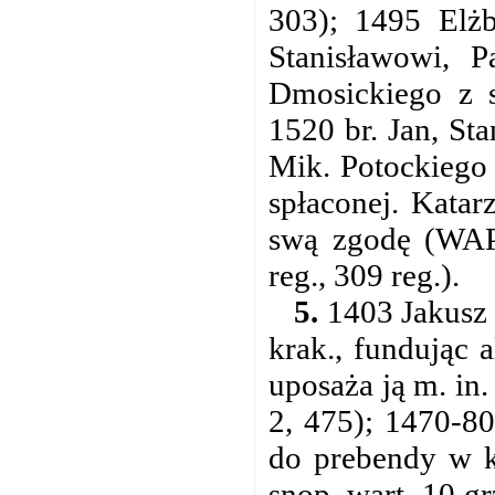
303); 1495 Elżb
Stanisławowi, 
Dmosickiego z 
1520 br. Jan, St
Mik. Potockiego 
spłaconej. Katar
swą zgodę (WAP
reg., 309 reg.).
5.
1403 Jakusz 
krak., fundując a
uposaża ją m. in
2, 475); 1470-80 
do prebendy w ko
snop. wart. 10 g