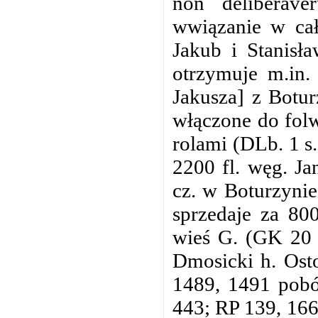
non deliberav
wwiązanie w cał
Jakub i Stanisł
otrzymuje m.in.
Jakusza] z Botur
włączone do folw
rolami (DLb. 1 s
2200 fl. węg. J
cz. w Boturzynie
sprzedaje za 80
wieś G. (GK 20 
Dmosicki h. Osto
1489, 1491 pobór
443; RP 139, 166,