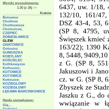
Wyniki wyszukiwania:
6437, uw. 1/18, 
1-20 (z 26)
>>
132/10, 161/47,
Kraków
Botowice
DSZ 43-4, 53, 6
Chothow
Chothowicze
(SP 8, 4795, uw
Chotouicze,
CZEPIEC
DOBIESŁAWICE
Święszek kmieć z
GLEW
GNATOWICE
163/22); 1390 Ka
Gotouicz
GUNIUSZKA
8, 5448, 9409,1
KOBYLANY
KOŚCIELEC
z G. (SP 8, 551
Kothkowycze
Kothouicz
,
Jakuszowi i Jano
KOTOWICE
KOTOWICE
cz. w G. (SP 8, 
Kottouice
,
KOZIEGŁOWY
Zbyszek ze Stadn
KOZIEGŁOWY
ŁĘKAWA MARCINKOWICE
Jaszku z G., do 
Hasła sąsiadujące:
wwiązanie w ł
Glą...
Gląbidol,