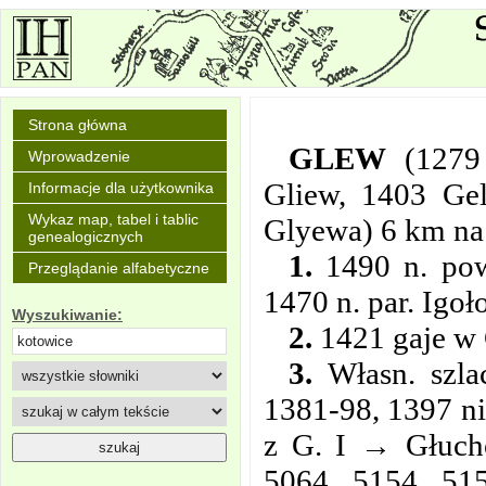
Strona główna
GLEW
(1279
Wprowadzenie
Gliew, 1403 Ge
Informacje dla użytkownika
Wykaz map, tabel i tablic
Glyewa) 6 km na
genealogicznych
1.
1490 n. pow.
Przeglądanie alfabetyczne
1470 n. par. Igoł
Wyszukiwanie:
2.
1421 gaje w 
3.
Własn. szla
1381-98, 1397 ni
z G. I → Głucho
5064, 5154, 515