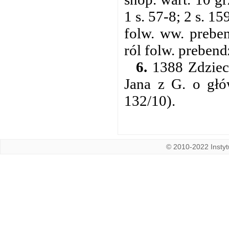
1 s. 57-8; 2 s. 15
folw. ww. preben
ról folw. prebend
6.
1388 Zdziech
Jana z G. o głó
132/10).
© 2010-2022 Instytu