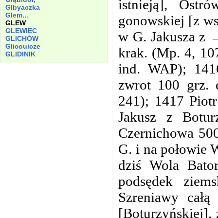
istnieją], Os
Glbyaczka
Glem...
gonowskiej [z ws
GLEW
GLEWIEC
w G. Jakusza z 
GLICHÓW
Glicouicze
krak. (Mp. 4, 10
GLIDINIK
ind. WAP); 141
zwrot 100 grz.
241); 1417 Piot
Jakusz z Botur
Czernichowa 500 
G. i na połowie 
dziś Wola Bato
podsędek ziems
Szreniawy całą
[Boturzyńskiej],