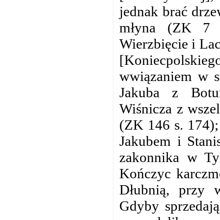
jednak brać drze
młyna (ZK 7 s
Wierzbięcie i La
[Koniecpolski
wwiązaniem w sw
Jakuba z Botu
Wiśnicza z wsze
(ZK 146 s. 174);
Jakubem i Stani
zakonnika w Tyń
Kończyc karczmę
Dłubnią, przy w
Gdyby sprzedają