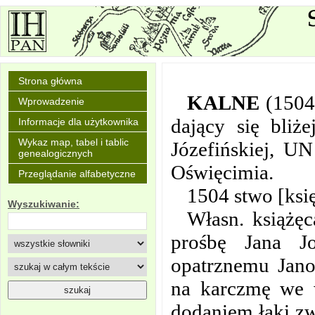
Strona główna
KALNE
(1504
Wprowadzenie
dający się bliż
Informacje dla użytkownika
Wykaz map, tabel i tablic
Józefińskiej, U
genealogicznych
Oświęcimia.
Przeglądanie alfabetyczne
1504 stwo [księ
Wyszukiwanie:
Własn. książęc
prośbę Jana Jo
opatrznemu Jan
na karczmę we 
dodaniem łąki zw