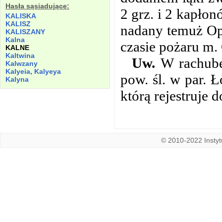
Hasła sąsiadujące:
2 grz. i 2 kapło
KALISKA
KALISZ
nadany temuż Opł
KALISZANY
Kalna
czasie pożaru m.
KALNE
Kaltwina
Uw.
W rachubę
Kalwzany
Kalyeia, Kalyeya
pow. śl. w par. 
Kalyna
którą rejestruje 
© 2010-2022 Instytu