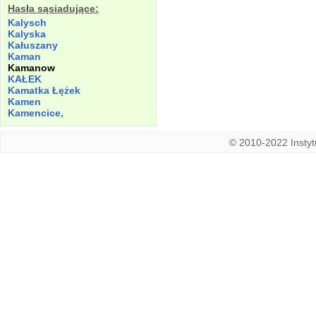
Hasła sąsiadujące:
Kalysch
Kalyska
Kałuszany
Kaman
Kamanow
KAŁEK
Kamatka Łężek
Kamen
Kamencice,
© 2010-2022 Instytu