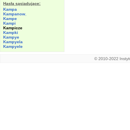
Hasła sąsiadujące:
Kampa
Kampanow
,
Kampe
Kampi
Kampicze
Kampki
Kampye
Kampyela
Kampyele
© 2010-2022 Instytu