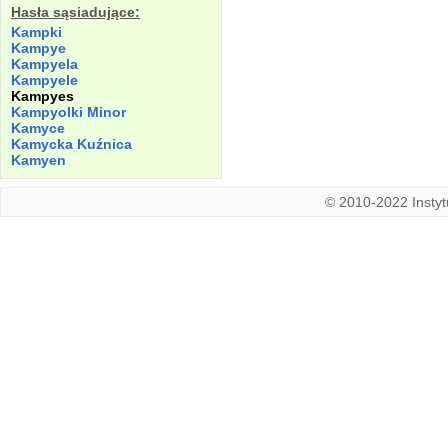
Hasła sąsiadujące:
Kampki
Kampye
Kampyela
Kampyele
Kampyes
Kampyolki Minor
Kamyce
Kamycka Kuźnica
Kamyen
© 2010-2022 Instytu