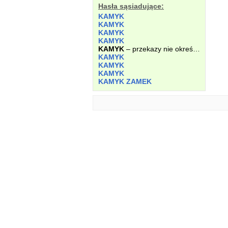
Hasła sąsiadujące:
KAMYK
KAMYK
KAMYK
KAMYK
KAMYK
– przekazy nie określone.
KAMYK
KAMYK
KAMYK
KAMYK ZAMEK