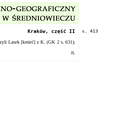
Kraków, część II
zyli Lasek [kmieć] z K. (GK 2 s. 631);
JL