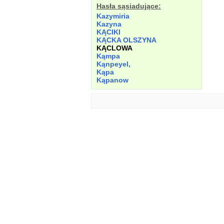
Hasła sąsiadujące:
Kazymiria
Kazyna
KĄCIKI
KĄCKA OLSZYNA
KĄCLOWA
Kąmpa
Kąnpeyel,
Kąpa
Kąpanow