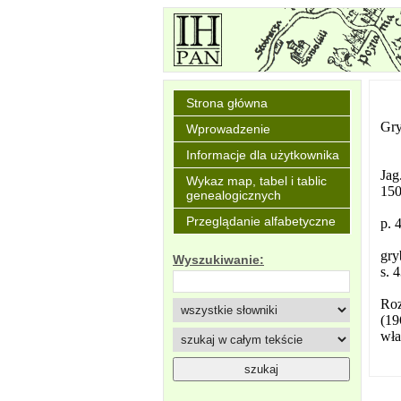
Strona główna
Gr
Wprowadzenie
Informacje dla użytkownika
Jag
Wykaz map, tabel i tablic
150
genealogicznych
Przeglądanie alfabetyczne
p. 
gry
Wyszukiwanie:
s. 
Roz
(19
wła