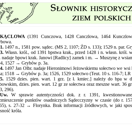
KĄCLOWA
(1391 Cunczowa, 1428 Canczlowa, 1464 Kunczlo
ybowa.
1.
1497 n., 1581 pow. sądec. (MS 2, 1107; ŹD s. 133); 1529 n. par. G
3.
Własn. król., od 1391 bpstwa krak., przed 1428 i n. własn. król.
. nadaje bpowi krak. Janowi [Radlicy] zamek i m. → Muszynę z wsiami
4, 1527 → Grybów p. 3a.
4.
1497 Jan Olbr. nadaje Hieronimowi Jeżowskiemu sołectwo we wsi 
4a; 1518 → Grybów p. 3a; 1526, 1529 sołectwo (Teut. 10 s. 116-7; LR 
5.
1529 dzies. pien. wart. 1 grz. [z ł. kmiec.] należy do bpa w d
bowskim, dzies. pien. wart. 12 gr ze sołectwa oraz meszne wart. 36 g
43, 296).
Uw.
W sprawie autentyczności dok. z r. 1391, kwestionowanej 
mieszczenie punktów osadniczych Sądecczyzny w czasie (do r. 1572
65), s. 27-32 → Florynka. Brak informacji źródłowych, w jaki spo
sność króla.