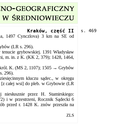
Kraków, część II
wa, 1497 Cynczlova) 3 km na SE od
rybów (LR s. 296).
 w tenucie grybowskiej. 1391 Władysław
, m. in. z K. (KK 2, 379); 1428, 1464,
król. K. (MS 2, 1107); 1505 → Grybów
s. 296).
ziesięcinnym kluczu sądec., w okręgu
r [z całej wsi] do pleb. w Grybowie (LR
niesłusznie przez H. Stamirskiego:
) i w przestrzeni, Rocznik Sądecki 6
sób przed r. 1428 K. znów przeszła na
ZLS