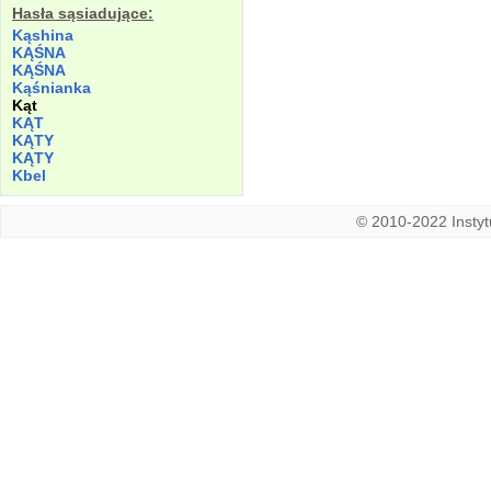
Hasła sąsiadujące:
Kąshina
KĄŚNA
KĄŚNA
Kąśnianka
Kąt
KĄT
KĄTY
KĄTY
Kbel
© 2010-2022 Instytu